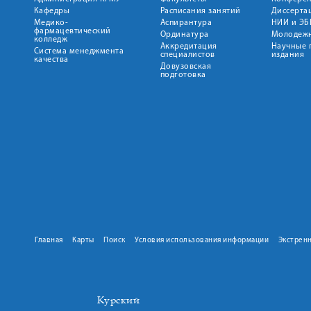
Кафедры
Расписания занятий
Диссерта
Медико-
Аспирантура
НИИ и ЭБ
фармацевтический
Ординатура
Молодежн
колледж
Аккредитация
Научные 
Система менеджмента
специалистов
издания
качества
Довузовская
подготовка
Главная
Карты
Поиск
Условия использования информации
Экстрен
Курский