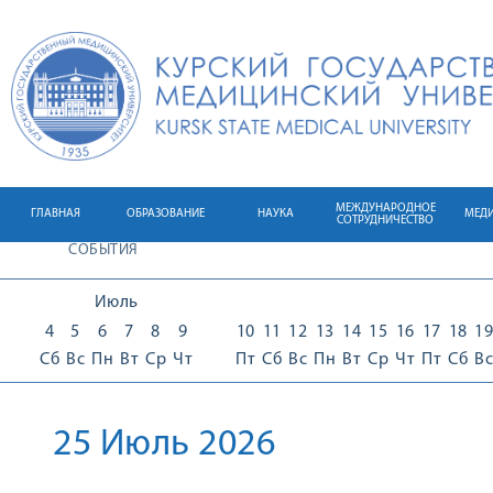
МЕЖДУНАРОДНОЕ
ГЛАВНАЯ
ОБРАЗОВАНИЕ
НАУКА
МЕД
СОТРУДНИЧЕСТВО
СОБЫТИЯ
Июль
4
5
6
7
8
9
10
11
12
13
14
15
16
17
18
19
Сб
Вс
Пн
Вт
Ср
Чт
Пт
Сб
Вс
Пн
Вт
Ср
Чт
Пт
Сб
Вс
25 Июль 2026