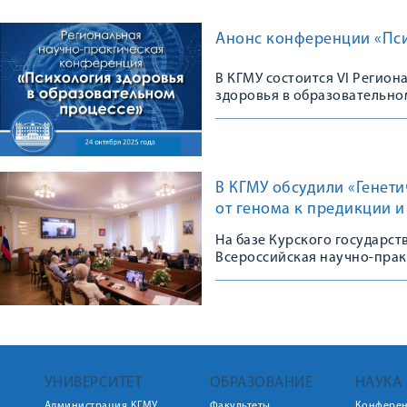
Анонс конференции «Пси
В КГМУ состоится VI Регио
здоровья в образовательно
В КГМУ обсудили «Генет
от генома к предикции 
На базе Курского государс
Всероссийская научно-пра
УНИВЕРСИТЕТ
ОБРАЗОВАНИЕ
НАУКА
Администрация КГМУ
Факультеты
Конфере