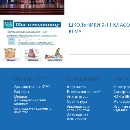
ШКОЛЬНИКИ 9-11 КЛАСС
КГМУ
УНИВЕРСИТЕТ
ОБРАЗОВАНИЕ
НАУКА
Администрация КГМУ
Факультеты
Конфере
Кафедры
Расписания занятий
Диссерта
Медико-
Аспирантура
НИИ и ЭБ
фармацевтический
Ординатура
Молодежн
колледж
Аккредитация
Научные 
Система менеджмента
специалистов
издания
качества
Довузовская
подготовка