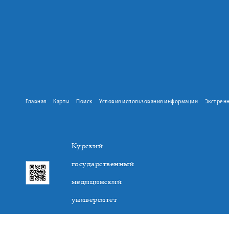
Главная
Карты
Поиск
Условия использования информации
Экстрен
Курский
государственный
медицинский
университет