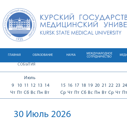
МЕЖДУНАРОДНОЕ
ГЛАВНАЯ
ОБРАЗОВАНИЕ
НАУКА
МЕД
СОТРУДНИЧЕСТВО
СОБЫТИЯ
Июль
9
10
11
12
13
14
15
16
17
18
19
20
21
22
23
2
Чт
Пт
Сб
Вс
Пн
Вт
Ср
Чт
Пт
Сб
Вс
Пн
Вт
Ср
Чт
П
30 Июль 2026