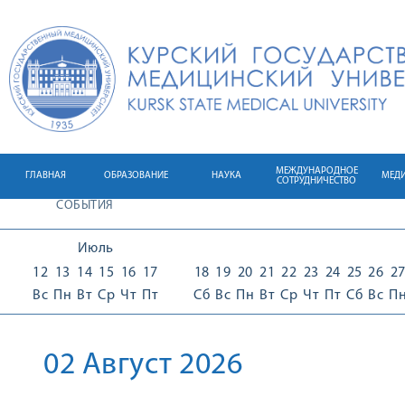
МЕЖДУНАРОДНОЕ
ГЛАВНАЯ
ОБРАЗОВАНИЕ
НАУКА
МЕД
СОТРУДНИЧЕСТВО
СОБЫТИЯ
Июль
12
13
14
15
16
17
18
19
20
21
22
23
24
25
26
2
Вс
Пн
Вт
Ср
Чт
Пт
Сб
Вс
Пн
Вт
Ср
Чт
Пт
Сб
Вс
П
02 Август 2026