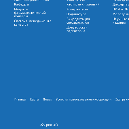
Кафедры
Расписания занятий
Диссерта
Медико-
Аспирантура
НИИ и ЭБ
фармацевтический
Ординатура
Молодежн
колледж
Аккредитация
Научные 
Система менеджмента
специалистов
издания
качества
Довузовская
подготовка
Главная
Карты
Поиск
Условия использования информации
Экстрен
Курский