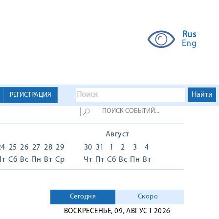
Rus
Eng
РЕГИСТРАЦИЯ
Август
24
25
26
27
28
29
30
31
1
2
3
4
Пт
Сб
Вс
Пн
Вт
Ср
Чт
Пт
Сб
Вс
Пн
Вт
Сегодня
Скоро
ВОСКРЕСЕНЬЕ, 09, АВГУСТ 2026