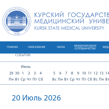
МЕЖДУНАРОДНОЕ
ГЛАВНАЯ
ОБРАЗОВАНИЕ
НАУКА
МЕД
СОТРУДНИЧЕСТВО
СОБЫТИЯ
Июнь
29
30
1
2
3
4
5
6
7
8
9
10
11
12
13
1
Пн
Вт
Ср
Чт
Пт
Сб
Вс
Пн
Вт
Ср
Чт
Пт
Сб
Вс
Пн
В
20 Июль 2026