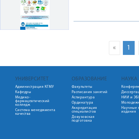
«
1
УНИВЕРСИТЕТ
ОБРАЗОВАНИЕ
НАУКА
Администрация КГМУ
Факультеты
Конфере
Кафедры
Расписания занятий
Диссерта
Медико-
Аспирантура
НИИ и ЭБ
фармацевтический
Ординатура
Молодежн
колледж
Аккредитация
Научные 
Система менеджмента
специалистов
издания
качества
Довузовская
подготовка