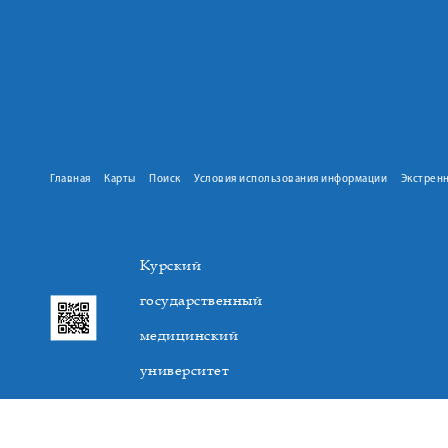
Главная
Карты
Поиск
Условия использования информации
Экстрен
Курский
государственный
медицинский
университет