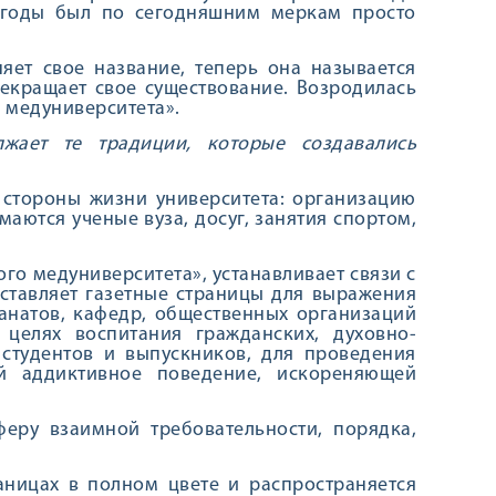
и годы был по сегодняшним меркам просто
няет свое название, теперь она называется
рекращает свое существование. Возродилась
о медуниверситета».
лжает те традиции, которые создавались
е стороны жизни университета: организацию
аются ученые вуза, досуг, занятия спортом,
ого медуниверситета», устанавливает связи с
оставляет газетные страницы для выражения
анатов, кафедр, общественных организаций
 целях воспитания гражданских, духовно-
 студентов и выпускников, для проведения
й аддиктивное поведение, искореняющей
феру взаимной требовательности, порядка,
аницах в полном цвете и распространяется