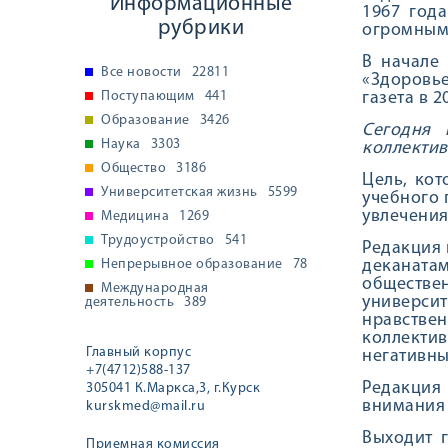
Информационные
1967 год
рубрики
огромным 
В начале 
Все новости
22811
«Здоровье
Поступающим
441
газета в 2
Образование
3426
Сегодня 
Наука
3303
коллектив
Общество
3186
Цель, кот
Университетская жизнь
5599
учебного 
увлечения
Медицина
1269
Трудоустройство
541
Редакция 
Непрерывное образование
78
деканатам
обществе
Международная
универси
деятельность
389
нравстве
коллекти
Главный корпус
негативны
+7(4712)588-137
Редакция 
305041 К.Маркса,3, г.Курск
внимания 
kurskmed@mail.ru
Выходит г
Приемная комиссия