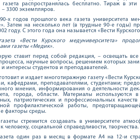
а газета распространялась бесплатно. Тираж в эт
– 3300 экземпляров.
90-х годов прошлого века газета университета ме
». Затем на несколько лет (в трудные 90-е годы) п
002 году. С этого года она называется «Вести Курског
газета «Вести Курского медуниверситета» продо
ами газеты «Медик».
орую ставит перед собой редакция, – освещать вс
процесса, научные вопросы, решением которых заним
 и интересы студентов и преподавателей.
готовит и издает многотиражную газету «Вести Курск
и, кафедрами, преподавателями, студентами; пред
нного мнения, информирования о деятельности дек
тета, города, области. Материалы используются в
нных, патриотических и профессиональных качеств
вной профилактической работы, предотвращающе
е факторы среды.
газеты стремится создавать в университете атмос
к человеку, социальной справедливости, творчества.
азета один раз в месяц в формате А4 на 12-и стр