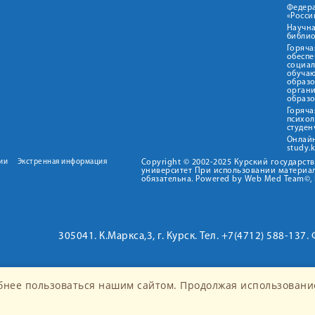
Федер
«Росси
Научна
библио
Горяча
обеспе
социа
обуча
образ
орган
образ
Горяча
психо
студен
Онлай
study.
ии
Экстренная информация
Copyright © 2002-2025 Курский государс
университет При использовании материал
обязательна. Powered by Web Med Team©, 
305041. К.Маркса,3, г. Курск. Тел. +7(4712) 588-137.
бнее пользоваться нашим сайтом. Продолжая использование