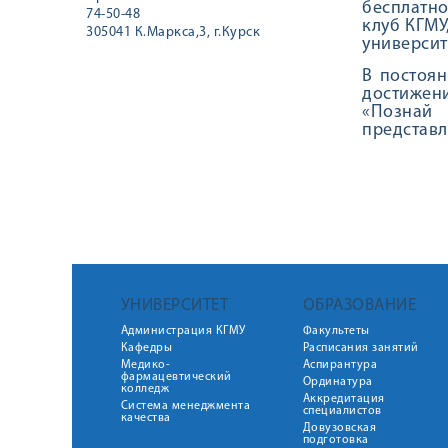
бесплатно
74-50-48
клуб КГМУ
305041 К.Маркса,3, г.Курск
университ
В постоян
достижени
«Познай 
представл
УНИВЕРСИТЕТ
ОБРАЗОВАНИЕ
Администрация КГМУ
Факультеты
Кафедры
Расписания занятий
Медико-
Аспирантура
фармацевтический
Ординатура
колледж
Аккредитация
Система менеджмента
специалистов
качества
Довузовская
подготовка