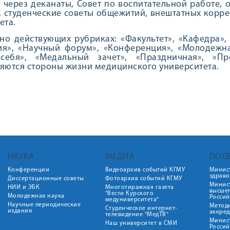
 через деканаты, Совет по воспитательной работе, 
, студенческие советы общежитий, внештатных корре
ета.
но действующих рубриках: «Факультет», «Кафедра»,
я», «Научный форум», «Конференция», «Молодежная
себя», «Медальный зачет», «Праздничная», «П
яются стороны жизни медицинского университета.
НАУКА
МЕДИА
ПОЛ
Конференции
Видеоархив событий КГМУ
Минис
здрав
Диссертационные советы
Фотоархив событий КГМУ
Минист
НИИ и ЭБК
Многотиражная газета
высше
"Вести Курского
Молодежная наука
Росси
медуниверситета"
Научные периодические
Метод
Студенческое интернет-
издания
аккред
телевидение "МедТВ"
Минис
Наш университет в СМИ
Росси