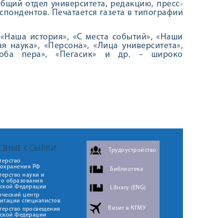
общий отдел университета, редакцию, пресс-
спондентов. Печатается газета в типографии
 «Наша история», «С места событий», «Наши
 наука», «Персона», «Лица университета»,
роба пера», «Пегасик» и др. – широко
ЕЗНЫЕ ССЫЛКИ
Трудоустройство
терство
оохранения РФ
Библиотека
ерство науки и
го образования
йской Федерации
Library (ENG)
ический центр
итации специалистов
Визит в КГМУ
терство просвещения
йской Федерации