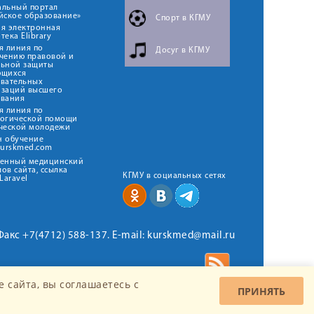
альный портал
йское образование»
Спорт в КГМУ
я электронная
тека Elibrary
я линия по
Досуг в КГМУ
чению правовой и
льной защиты
ющихся
овательных
изаций высшего
ования
я линия по
логической помощи
ческой молодежи
н обучение
kurskmed.com
твенный медицинский
ов сайта, ссылка
КГМУ в социальных сетях
Laravel
 Факс +7(4712) 588-137. E-mail: kurskmed@mail.ru
 сайта, вы соглашаетесь c
ПРИНЯТЬ