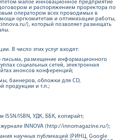
итетом малое инновационное предприятие
 с договором и распоряжением проректора по
совым оператором всех проводимых в
омощи оргкомитетам и оптимизации работы,
cinnova.ru/), который позволяет размещать
алы.
и. В число этих услуг входят:
го письма, размещение информационного
группах социальных сетей, электронная
йтах анонсов конференций;
мы, баннеров, обложки для CD,
 продукции и т.п.;
ISSN/ISBN, УДК, ББК, копирайт;
урнале INNOVA (http://innomagazine.ru/);
вания научных публикаций (РИНЦ, Google