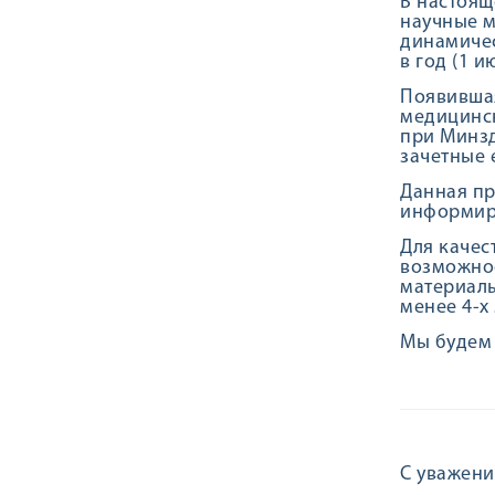
В настоящ
научные м
динамичес
в год (1 и
Появившая
медицинск
при Минзд
зачетные 
Данная пр
информир
Для качес
возможност
материалы
менее 4-х
Мы будем 
С уважени