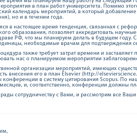
ее время мы планируем нашу работу на следующий го
ероприятия в план работ университета. Помимо этог
кий календарь мероприятий, в который добавление
юня), но и в течении года.
ся в настоящее время тенденция, связанная с реф
ого образования, позволяет аккредитовать научные
раве РФ, что мы планируем делать в будущем году. 
единицы, необходимые врачам для подтверждения с
оцедура также требует затрат времени и заставляет
овать нас о планируемом мероприятии заблаговрем
твенной организации мероприятий, имеющих сущест
ь внесения его в план Elsevier (http://elsevierscience
 конференции в систему цитирования Scopus. По на
 месяцев, и, соответственно, конференции должны пл
рады сотрудничеству с Вами, и рассмотрим все Ваши
ем,