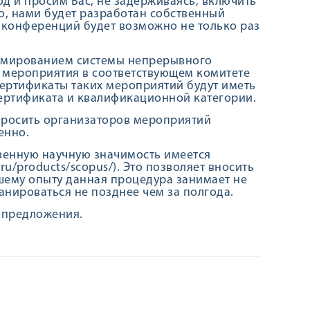
д и просим Вас, не задерживаясь, включить
о, нами будет разработан собственный
 конференций будет возможно не только раз
ормированием системы непрерывного
 мероприятия в соответствующем комитете
Сертификаты таких мероприятий будут иметь
ертификата и квалификационной категории.
 просить организаторов мероприятий
енно.
венную научную значимость имеется
.ru/products/scopus/). Это позволяет вносить
шему опыту данная процедура занимает не
анироваться не позднее чем за полгода.
 предложения.