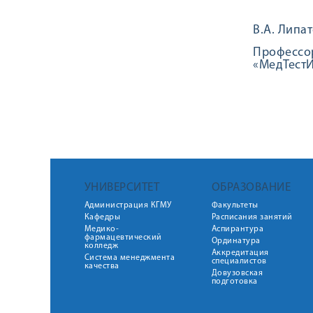
В.А. Липа
Профессор
«МедТестИ
УНИВЕРСИТЕТ
ОБРАЗОВАНИЕ
Администрация КГМУ
Факультеты
Кафедры
Расписания занятий
Медико-
Аспирантура
фармацевтический
Ординатура
колледж
Аккредитация
Система менеджмента
специалистов
качества
Довузовская
подготовка