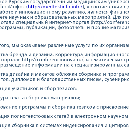
ное Курским государственным медицинским универс
ТестИнфо» (
http://medtestinfo.info/
), в соответствии
аботе и инновационному развитию, является финан
ете научных и образовательных мероприятий. Для п
отали специальный интернет-портал (http://conferen
рограммы, публикации, фотоотчеты и прочие матери
ого, мы оказываем различные услуги по их организаци
отка бренда и дизайна, корректура информационно
 портале http://conferencinnova.ru/, в тематических 
 размещение информации на специализированных са
отка дизайна и макетов обложки сборника и програм
тов, дипломов и благодарственных писем, сувенирной
рация участников и сбор тезисов;
тура текста сборника материалов;
ование программы и сборника тезисов с присвоением 
ация полнотекстоовых статей в электронном научном ж
рация сборника в системах индексирования и цитиро