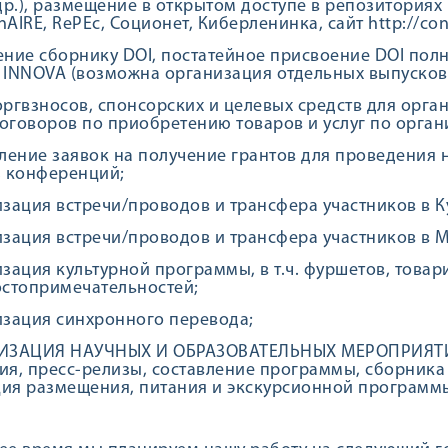
 др.), размещение в открытом доступе в репозитория
AIRE, RePEc, Соционет, Киберленинка, сайт http://conf
ение сборнику DOI, постатейное присвоение DOI пол
 INNOVA (возможна организация отдельных выпусков 
оргвзносов, спонсорских и целевых средств для орг
оговоров по приобретению товаров и услуг по орга
вление заявок на получение грантов для проведения
, конференций;
изация встречи/проводов и трансфера участников в К
изация встречи/проводов и трансфера участников в М
изация культурной программы, в т.ч. фуршетов, това
остопримечательностей;
изация синхронного перевода;
НИЗАЦИЯ НАУЧНЫХ И ОБРАЗОВАТЕЛЬНЫХ МЕРОПРИЯТИЙ 
ия, пресс-релизы, составление программы, сборника
ия размещения, питания и экскурсионной программы 