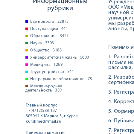
Информационные
Учрежден
ООО «Мед
рубрики
научной р
университ
Все новости
22815
мы разраб
анонсы, п
Поступающим
441
Образование
3427
Наука
3303
Помимо эт
Общество
3188
1. Разраб
Университетская жизнь
5600
письма на
Медицина
1269
рассылка,
Трудоустройство
541
2. Разраб
Непрерывное образование
78
сертифика
Международная
деятельность
389
3. Регист
4. Коррек
Главный корпус
+7(4712)588-137
5. Формир
305041 К.Маркса,3, г.Курск
6. Публик
kurskmed@mail.ru
7. Регист
Приемная комиссия