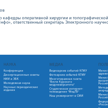
тов
 кафедры оперативной хирургии и топографической
нфо», ответственный секретарь Электронного научн
НАУКА
МЕДИА
ПОЛ
Конференции
Видеоархив событий КГМУ
Минис
здрав
Диссертационные советы
Фотоархив событий КГМУ
Минист
НИИ и ЭБК
Многотиражная газета
высше
"Вести Курского
Молодежная наука
Росси
медуниверситета"
Научные периодические
Метод
Студенческое интернет-
издания
аккред
телевидение "МедТВ"
Минис
Наш университет в СМИ
Росси
Федер
«Росси