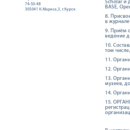
Scholar и
74-50-48
BASE, Open
305041 К.Маркса,3, г.Курск
8. Присво
в журнале
9. Приём 
ведение д
10. Соста
том числе
11. Орган
12. Орган
13. Орган
музеев, д
14. Орган
15. ОРГА
регистрац
организац