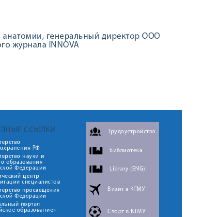
 анатомии, генеральный директор ООО
ого журнала INNOVA
ЕЗНЫЕ ССЫЛКИ
Трудоустройство
терство
оохранения РФ
Библиотека
ерство науки и
го образования
йской Федерации
Library (ENG)
ический центр
итации специалистов
Визит в КГМУ
терство просвещения
йской Федерации
альный портал
йское образование»
Спорт в КГМУ