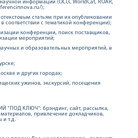
х научной информации (OCLC WorldCat, ROAR,
erencinnova.ru/);
нотекстовым статьям при их опубликовании
в соответствии с тематикой конференции);
анизации конференции, поиск поставщиков,
низации мероприятий;
 научных и образовательных мероприятий, в
урске;
оскве и других городах;
рищеских ужинов, экскурсий, посещения
"ПОД КЛЮЧ": брэндинг, сайт, рассылка,
 материалов, привлечение докладчиков,
и т.д.