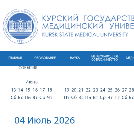
МЕЖДУНАРОДНОЕ
ГЛАВНАЯ
ОБРАЗОВАНИЕ
НАУКА
МЕД
СОТРУДНИЧЕСТВО
СОБЫТИЯ
Июнь
13
14
15
16
17
18
19
20
21
22
23
24
25
26
27
28
Сб
Вс
Пн
Вт
Ср
Чт
Пт
Сб
Вс
Пн
Вт
Ср
Чт
Пт
Сб
Вс
04 Июль 2026