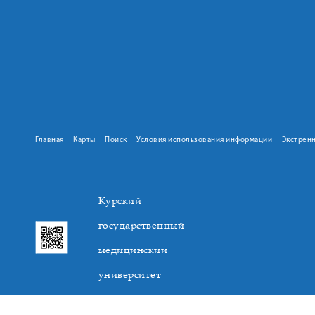
Главная
Карты
Поиск
Условия использования информации
Экстрен
Курский
государственный
медицинский
университет