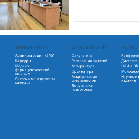
УНИВЕРСИТЕТ
ОБРАЗОВАНИЕ
НАУКА
Администрация КГМУ
Факультеты
Конфере
Кафедры
Расписания занятий
Диссерта
Медико-
Аспирантура
НИИ и ЭБ
фармацевтический
Ординатура
Молодежн
колледж
Аккредитация
Научные 
Система менеджмента
специалистов
издания
качества
Довузовская
подготовка