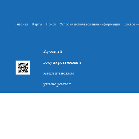
Главная
Карты
Поиск
Условия использования информации
Экстрен
Курский
государственный
медицинский
университет