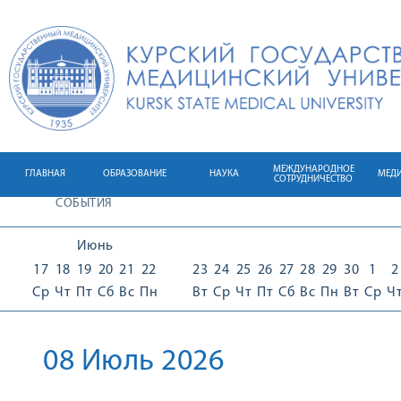
МЕЖДУНАРОДНОЕ
ГЛАВНАЯ
ОБРАЗОВАНИЕ
НАУКА
МЕД
СОТРУДНИЧЕСТВО
СОБЫТИЯ
Июнь
17
18
19
20
21
22
23
24
25
26
27
28
29
30
1
2
Ср
Чт
Пт
Сб
Вс
Пн
Вт
Ср
Чт
Пт
Сб
Вс
Пн
Вт
Ср
Ч
08 Июль 2026