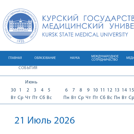
МЕЖДУНАРОДНОЕ
ГЛАВНАЯ
ОБРАЗОВАНИЕ
НАУКА
МЕД
СОТРУДНИЧЕСТВО
СОБЫТИЯ
Июнь
30
1
2
3
4
5
6
7
8
9
10
11
12
13
14
15
Вт
Ср
Чт
Пт
Сб
Вс
Пн
Вт
Ср
Чт
Пт
Сб
Вс
Пн
Вт
С
21 Июль 2026