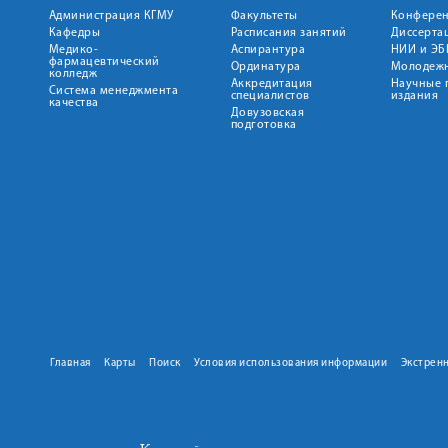
Администрация КГМУ
Факультеты
Конфере
Кафедры
Расписания занятий
Диссерта
Медико-
Аспирантура
НИИ и ЭБ
фармацевтический
Ординатура
Молодежн
колледж
Аккредитация
Научные 
Система менеджмента
специалистов
издания
качества
Довузовская
подготовка
Главная
Карты
Поиск
Условия использования информации
Экстрен