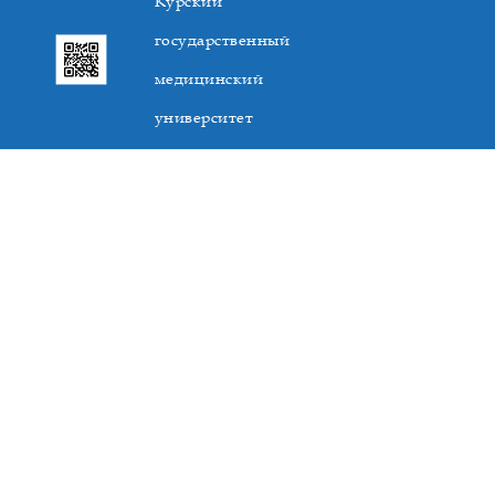
Курский
государственный
медицинский
университет