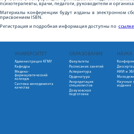
психотерапевты, врачи, педагоги, руководители и организ
Материалы конференции будут изданы в электронном сбо
присвоением ISBN.
Регистрация и подробная информация доступны по
ссылке
УНИВЕРСИТЕТ
ОБРАЗОВАНИЕ
НАУКА
Администрация КГМУ
Факультеты
Конфере
Кафедры
Расписания занятий
Диссерта
Медико-
Аспирантура
НИИ и ЭБ
фармацевтический
Ординатура
Молодежн
колледж
Аккредитация
Научные 
Система менеджмента
специалистов
издания
качества
Довузовская
подготовка