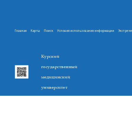
Главная
Карты
Поиск
Условия использования информации
Экстрен
Курский
государственный
медицинский
университет