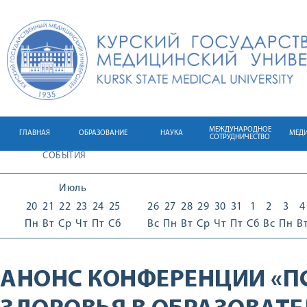
МЕЖДУНАРОДНОЕ
ГЛАВНАЯ
ОБРАЗОВАНИЕ
НАУКА
МЕД
СОТРУДНИЧЕСТВО
СОБЫТИЯ
Июль
20
21
22
23
24
25
26
27
28
29
30
31
1
2
3
4
Пн
Вт
Ср
Чт
Пт
Сб
Вс
Пн
Вт
Ср
Чт
Пт
Сб
Вс
Пн
В
АНОНС КОНФЕРЕНЦИИ «П