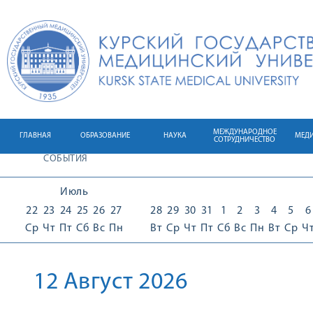
МЕЖДУНАРОДНОЕ
ГЛАВНАЯ
ОБРАЗОВАНИЕ
НАУКА
МЕД
СОТРУДНИЧЕСТВО
СОБЫТИЯ
Июль
22
23
24
25
26
27
28
29
30
31
1
2
3
4
5
6
Ср
Чт
Пт
Сб
Вс
Пн
Вт
Ср
Чт
Пт
Сб
Вс
Пн
Вт
Ср
Ч
12 Август 2026