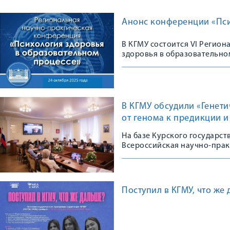
Анонс конференции «Пси
В КГМУ состоится VI Регио
здоровья в образовательно
В КГМУ обсудили «Генет
от генома к предикции 
На базе Курского государс
Всероссийская научно-пра
Поступил в КГМУ, что же