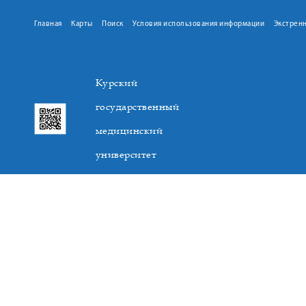
Главная
Карты
Поиск
Условия использования информации
Экстрен
Курский
государственный
медицинский
университет