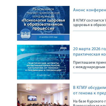
Анонс конферен
В КГМУ состоится
здоровья в образ
20 марта 2026 г
практическая к
Приглашаем приня
с международным 
В КГМУ обсудили
от генома к пре
На базе Курского 