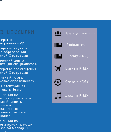
м
ЕЗНЫЕ ССЫЛКИ
Трудоустройство
терство
оохранения РФ
Библиотека
ерство науки и
го образования
йской Федерации
Library (ENG)
ический центр
итации специалистов
Визит в КГМУ
терство просвещения
йской Федерации
альный портал
йское образование»
Спорт в КГМУ
я электронная
тека Elibrary
я линия по
Досуг в КГМУ
чению правовой и
льной защиты
ющихся
овательных
изаций высшего
ования
я линия по
логической помощи
ческой молодежи