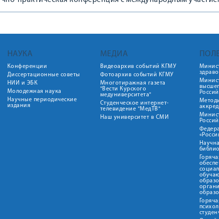
учно-практическая конференция с международным участие
НАУКА
МЕДИА
ПОЛ
Конференции
Видеоархив событий КГМУ
Минис
здрав
Диссертационные советы
Фотоархив событий КГМУ
Минист
НИИ и ЭБК
Многотиражная газета
высше
"Вести Курского
Молодежная наука
Росси
медуниверситета"
Научные периодические
Метод
Студенческое интернет-
издания
аккред
телевидение "МедТВ"
Минис
Наш университет в СМИ
Росси
Федер
«Росси
Научна
библио
Горяча
обеспе
социа
обуча
образ
орган
образ
Горяча
психо
студен