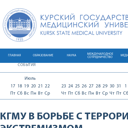
МЕЖДУНАРОДНОЕ
ГЛАВНАЯ
ОБРАЗОВАНИЕ
НАУКА
МЕД
СОТРУДНИЧЕСТВО
СОБЫТИЯ
Июль
17
18
19
20
21
22
23
24
25
26
27
28
29
30
31
1
Пт
Сб
Вс
Пн
Вт
Ср
Чт
Пт
Сб
Вс
Пн
Вт
Ср
Чт
Пт
С
КГМУ В БОРЬБЕ С ТЕРРОР