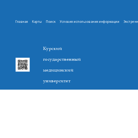
Главная
Карты
Поиск
Условия использования информации
Экстрен
Курский
государственный
медицинский
университет