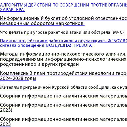
АЛГОРИТМЫ ДЕЙСТВИЙ ПО СОВЕРШЕНИИ ПРОТИВОПРАВНЫ
ХАРАКТЕРА
Информационный буклет об уголовной отвественност
незаконным оборотом наркотиков.
Что делать при угрозе ракетной атаки или обстрела (МЧС)
Памятка по действиям работников и обучающихся ФГБОУ В
сигнала оповещения ВОЗДУШНАЯ ТРЕВОГА
Методы информационно-психологического влияния
подразделениями информационно-психологических о
родственников и других граждан
Комплексный план противодействия идеологии терр
2024-2028 годы
Жителям приграничной Курской области сообщили, как нужн
Сборник информационно-аналитических материал
Сборник информационно-аналитических материало
2023)
Сборник информационно-аналитических материало
2023