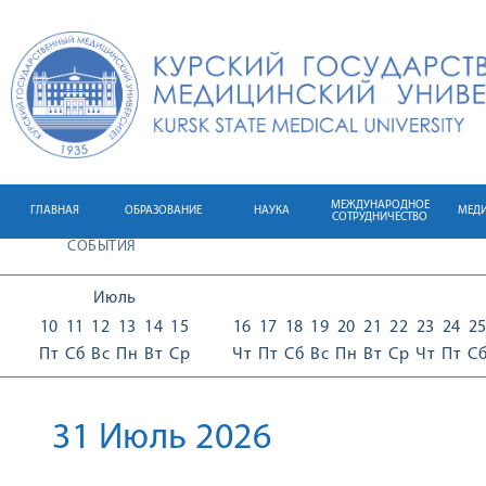
МЕЖДУНАРОДНОЕ
ГЛАВНАЯ
ОБРАЗОВАНИЕ
НАУКА
МЕД
СОТРУДНИЧЕСТВО
СОБЫТИЯ
Июль
10
11
12
13
14
15
16
17
18
19
20
21
22
23
24
2
Пт
Сб
Вс
Пн
Вт
Ср
Чт
Пт
Сб
Вс
Пн
Вт
Ср
Чт
Пт
С
31 Июль 2026