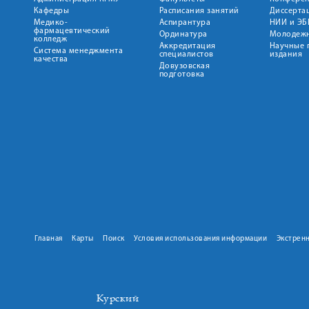
Кафедры
Расписания занятий
Диссерта
Медико-
Аспирантура
НИИ и ЭБ
фармацевтический
Ординатура
Молодежн
колледж
Аккредитация
Научные 
Система менеджмента
специалистов
издания
качества
Довузовская
подготовка
Главная
Карты
Поиск
Условия использования информации
Экстрен
Курский