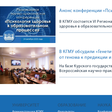
Анонс конференции «Пси
В КГМУ состоится VI Регио
здоровья в образовательно
В КГМУ обсудили «Генет
от генома к предикции 
На базе Курского государс
Всероссийская научно-пра
УНИВЕРСИТЕТ
ОБРАЗОВАНИЕ
НАУКА
Администрация КГМУ
Факультеты
Конфере