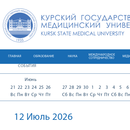
МЕЖДУНАРОДНОЕ
ГЛАВНАЯ
ОБРАЗОВАНИЕ
НАУКА
МЕД
СОТРУДНИЧЕСТВО
СОБЫТИЯ
Июнь
21
22
23
24
25
26
27
28
29
30
1
2
3
4
5
6
Вс
Пн
Вт
Ср
Чт
Пт
Сб
Вс
Пн
Вт
Ср
Чт
Пт
Сб
Вс
П
12 Июль 2026