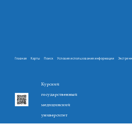
Главная
Карты
Поиск
Условия использования информации
Экстрен
Курский
государственный
медицинский
университет