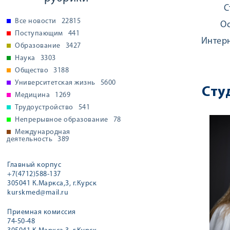
С
Все новости
22815
Ос
Поступающим
441
Интерн
Образование
3427
Наука
3303
Общество
3188
Университетская жизнь
5600
Сту
Медицина
1269
Трудоустройство
541
Непрерывное образование
78
Международная
деятельность
389
Главный корпус
+7(4712)588-137
305041 К.Маркса,3, г.Курск
kurskmed@mail.ru
Приемная комиссия
74-50-48