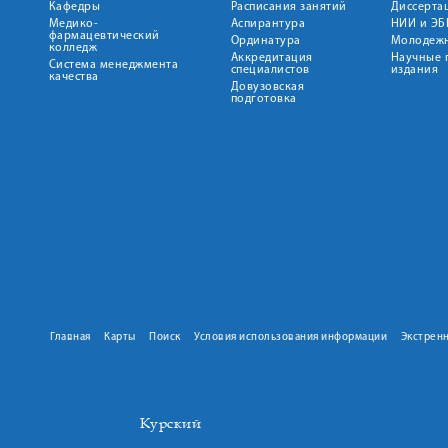
Кафедры
Расписания занятий
Диссерта
Медико-
Аспирантура
НИИ и ЭБ
фармацевтический
Ординатура
Молодежн
колледж
Аккредитация
Научные 
Система менеджмента
специалистов
издания
качества
Довузовская
подготовка
Главная
Карты
Поиск
Условия использования информации
Экстрен
Курский