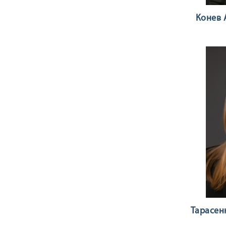
Конев 
Тарасен