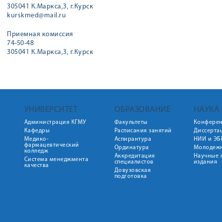
305041 К.Маркса,3, г.Курск
kurskmed@mail.ru
Приемная комиссия
74-50-48
305041 К.Маркса,3, г.Курск
УНИВЕРСИТЕТ
ОБРАЗОВАНИЕ
НАУКА
Администрация КГМУ
Факультеты
Конфере
Кафедры
Расписания занятий
Диссерта
Медико-
Аспирантура
НИИ и ЭБ
фармацевтический
Ординатура
Молодежн
колледж
Аккредитация
Научные 
Система менеджмента
специалистов
издания
качества
Довузовская
подготовка