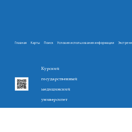
Главная
Карты
Поиск
Условия использования информации
Экстрен
Курский
государственный
медицинский
университет