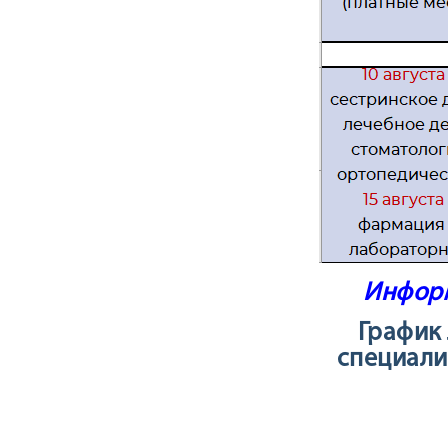
Информ
График
специалит