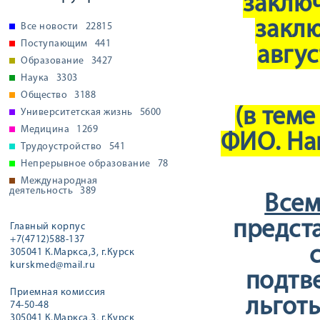
заключ
заклю
Все новости
22815
Поступающим
441
авгус
Образование
3427
Наука
3303
Общество
3188
(в теме
Университетская жизнь
5600
Медицина
1269
ФИО. На
Трудоустройство
541
Непрерывное образование
78
Международная
деятельность
389
Всем
предст
Главный корпус
+7(4712)588-137
305041 К.Маркса,3, г.Курск
kurskmed@mail.ru
подтв
Приемная комиссия
льготы
74-50-48
305041 К.Маркса,3, г.Курск