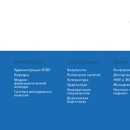
УНИВЕРСИТЕТ
ОБРАЗОВАНИЕ
НАУКА
Администрация КГМУ
Факультеты
Конфере
Кафедры
Расписания занятий
Диссерта
Медико-
Аспирантура
НИИ и ЭБ
фармацевтический
Ординатура
Молодежн
колледж
Аккредитация
Научные 
Система менеджмента
специалистов
издания
качества
Довузовская
подготовка