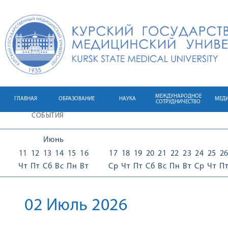
МЕЖДУНАРОДНОЕ
ГЛАВНАЯ
ОБРАЗОВАНИЕ
НАУКА
МЕД
СОТРУДНИЧЕСТВО
СОБЫТИЯ
Июнь
11
12
13
14
15
16
17
18
19
20
21
22
23
24
25
2
Чт
Пт
Сб
Вс
Пн
Вт
Ср
Чт
Пт
Сб
Вс
Пн
Вт
Ср
Чт
П
02 Июль 2026