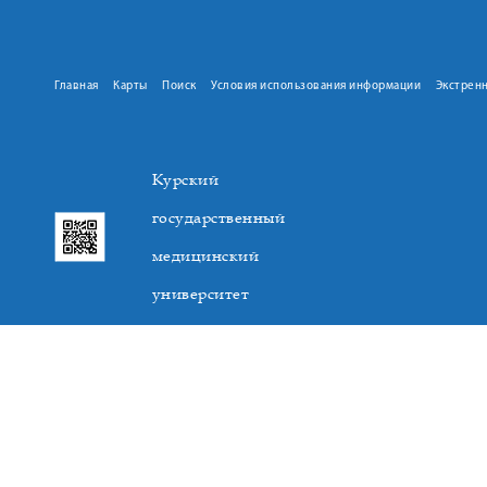
Главная
Карты
Поиск
Условия использования информации
Экстрен
Курский
государственный
медицинский
университет