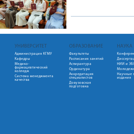
УНИВЕРСИТЕТ
ОБРАЗОВАНИЕ
НАУКА
Администрация КГМУ
Факультеты
Конфере
Кафедры
Расписания занятий
Диссерта
Медико-
Аспирантура
НИИ и ЭБ
фармацевтический
Ординатура
Молодежн
колледж
Аккредитация
Научные 
Система менеджмента
специалистов
издания
качества
Довузовская
подготовка