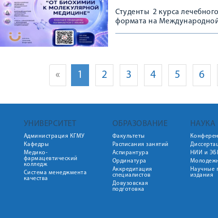
Студенты 2 курса лечебного
формата на Международно
«
1
2
3
4
5
6
УНИВЕРСИТЕТ
ОБРАЗОВАНИЕ
НАУКА
Администрация КГМУ
Факультеты
Конфере
Кафедры
Расписания занятий
Диссерта
Медико-
Аспирантура
НИИ и ЭБ
фармацевтический
Ординатура
Молодежн
колледж
Аккредитация
Научные 
Система менеджмента
специалистов
издания
качества
Довузовская
подготовка