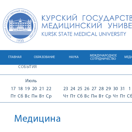
МЕЖДУНАРОДНОЕ
ГЛАВНАЯ
ОБРАЗОВАНИЕ
НАУКА
МЕД
СОТРУДНИЧЕСТВО
СОБЫТИЯ
Июль
17
18
19
20
21
22
23
24
25
26
27
28
29
30
31
1
Пт
Сб
Вс
Пн
Вт
Ср
Чт
Пт
Сб
Вс
Пн
Вт
Ср
Чт
Пт
С
Медицина