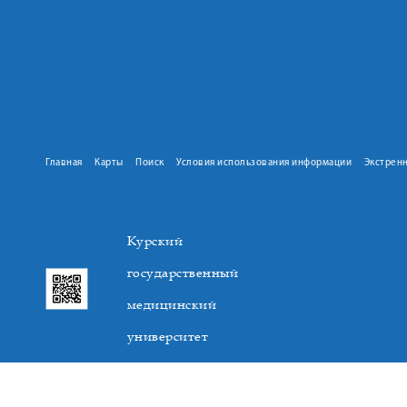
Главная
Карты
Поиск
Условия использования информации
Экстрен
Курский
государственный
медицинский
университет