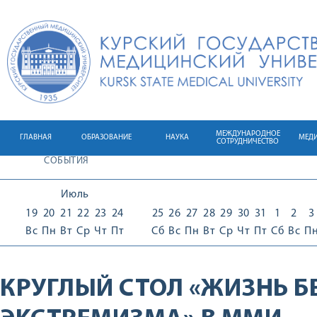
МЕЖДУНАРОДНОЕ
ГЛАВНАЯ
ОБРАЗОВАНИЕ
НАУКА
МЕД
СОТРУДНИЧЕСТВО
СОБЫТИЯ
Июль
19
20
21
22
23
24
25
26
27
28
29
30
31
1
2
3
Вс
Пн
Вт
Ср
Чт
Пт
Сб
Вс
Пн
Вт
Ср
Чт
Пт
Сб
Вс
П
КРУГЛЫЙ СТОЛ «ЖИЗНЬ Б