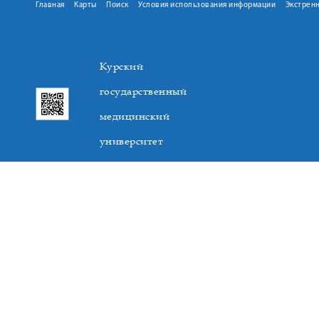
Главная
Карты
Поиск
Условия использования информации
Экстрен
Курский
государственный
медицинский
университет