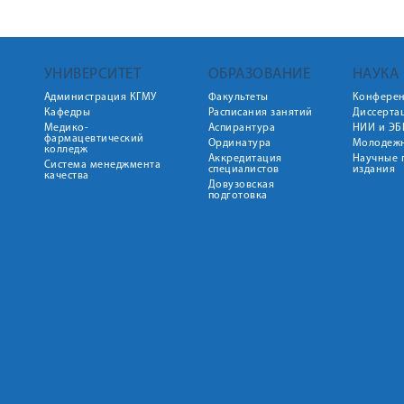
УНИВЕРСИТЕТ
ОБРАЗОВАНИЕ
НАУКА
Администрация КГМУ
Факультеты
Конфере
Кафедры
Расписания занятий
Диссерта
Медико-
Аспирантура
НИИ и ЭБ
фармацевтический
Ординатура
Молодежн
колледж
Аккредитация
Научные 
Система менеджмента
специалистов
издания
качества
Довузовская
подготовка