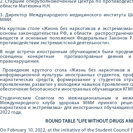
2. Старший оперуполномоченный Центра по противодейс
области Матюхина Н.Н.
3. Директор Международного медицинского института Ш
ММИ.
На круглом столе «Жизнь без наркотиков и экстремизма
основы законодательства РФ, в области распространени
веществ и основные положения Федеральных Законов 
противодействии экстремистской деятельности».
В ходе встречи иностранным обучающимся были продем
освещены конкретные противоправные деяния и р
правонарушения.
Проведение круглого стола «Жизнь без наркотиков и
информационной культуры иностранных студентов, про
наркотических средств, формирование у студентов отр
проявлениям, развитие у молодежи навыков проявления с
обеспечение безопасности иностранных обучающихся КГМУ
Студенческим Советом по межнациональным и меж
Международного клуба здоровья ММИ принято решен
наркотиков и экстремизма» для иностранных обучающихся
2022 года.
ROUND TABLE "LIFE WITHOUT DRUGS AN
On February 10, 2022, at the initiative of the Student Council f