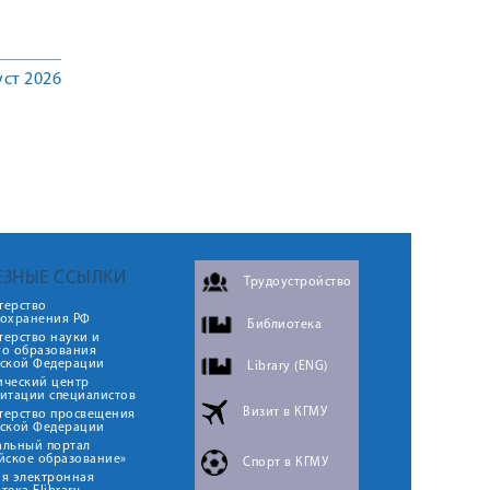
уст 2026
ЕЗНЫЕ ССЫЛКИ
Трудоустройство
терство
оохранения РФ
Библиотека
ерство науки и
го образования
йской Федерации
Library (ENG)
ический центр
итации специалистов
Визит в КГМУ
терство просвещения
йской Федерации
альный портал
йское образование»
Спорт в КГМУ
я электронная