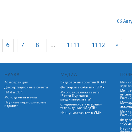
06 Авг
6
7
8
...
1111
1112
»
НАУКА
МЕДИА
ПОЛ
Конференции
Видеоархив событий КГМУ
Минис
здрав
Диссертационные советы
Фотоархив событий КГМУ
Минист
НИИ и ЭБК
Многотиражная газета
высше
"Вести Курского
Молодежная наука
Росси
медуниверситета"
Научные периодические
Метод
Студенческое интернет-
издания
аккред
телевидение "МедТВ"
Минис
Наш университет в СМИ
Росси
Федер
«Росси
Научна