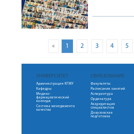
«
1
2
3
4
5
УНИВЕРСИТЕТ
ОБРАЗОВАНИЕ
Администрация КГМУ
Факультеты
Кафедры
Расписания занятий
Медико-
Аспирантура
фармацевтический
Ординатура
колледж
Аккредитация
Система менеджмента
специалистов
качества
Довузовская
подготовка