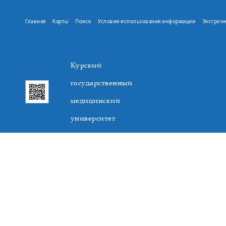
Главная
Карты
Поиск
Условия использования информации
Экстрен
Курский
государственный
медицинский
университет