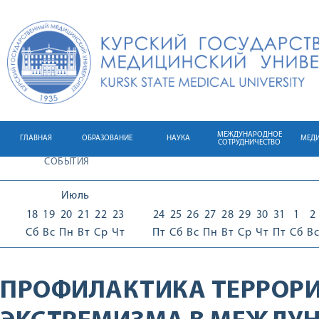
МЕЖДУНАРОДНОЕ
ГЛАВНАЯ
ОБРАЗОВАНИЕ
НАУКА
МЕД
СОТРУДНИЧЕСТВО
СОБЫТИЯ
Июль
18
19
20
21
22
23
24
25
26
27
28
29
30
31
1
2
Сб
Вс
Пн
Вт
Ср
Чт
Пт
Сб
Вс
Пн
Вт
Ср
Чт
Пт
Сб
Вс
ПРОФИЛАКТИКА ТЕРРОРИ