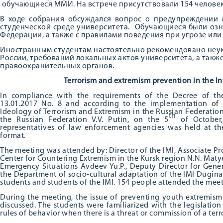
обучающиеся ММИ. На встрече присутствовали 154 человек
В ходе собрания обсуждался вопрос о предупреждении 
студенческой среде университета. Обучающиеся были оз
Федерации, а также с правилами поведения при угрозе или
Иностранным студентам настоятельно рекомендовано неу
России, требований локальных актов университета, а так
правоохранительных органов.
Terrorism and extremism prevention in the Int
In compliance with the requirements of the Decree of th
13.01.2017 No. 8 and according to the implementation of
Ideology of Terrorism and Extremism in the Russian Federation
th
the Russian Federation V.V. Putin, on the 5
of October,
representatives of law enforcement agencies was held at the
format.
The meeting was attended by: Director of the IMI, Associate Pro
Center for Countering Extremism in the Kursk region N.N. Maty
Emergency Situations Avdeev Yu.P., Deputy Director for Gener
the Department of socio-cultural adaptation of the IMI Dugina 
students and students of the IMI. 154 people attended the meet
During the meeting, the issue of preventing youth extremism
discussed. The students were familiarized with the legislation
rules of behavior when there is a threat or commission of a terro