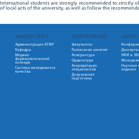
International students are strongly recommended to strictly ob
of local acts of the university, as well as follow the recommend
УНИВЕРСИТЕТ
ОБРАЗОВАНИЕ
НАУКА
Администрация КГМУ
Факультеты
Конфере
Кафедры
Расписания занятий
Диссерта
Медико-
Аспирантура
НИИ и ЭБ
фармацевтический
Ординатура
Молодежн
колледж
Аккредитация
Научные 
Система менеджмента
специалистов
издания
качества
Довузовская
подготовка