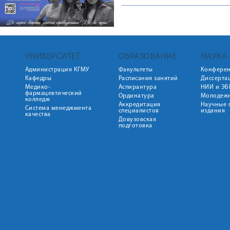
УНИВЕРСИТЕТ
ОБРАЗОВАНИЕ
НАУКА
Администрация КГМУ
Факультеты
Конфере
Кафедры
Расписания занятий
Диссерта
Медико-
Аспирантура
НИИ и ЭБ
фармацевтический
Ординатура
Молодежн
колледж
Аккредитация
Научные 
Система менеджмента
специалистов
издания
качества
Довузовская
подготовка