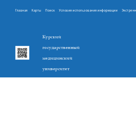
Главная
Карты
Поиск
Условия использования информации
Экстрен
Курский
государственный
медицинский
университет