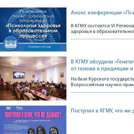
Анонс конференции «Пси
В КГМУ состоится VI Регио
здоровья в образовательно
В КГМУ обсудили «Генет
от генома к предикции 
На базе Курского государс
Всероссийская научно-пра
Поступил в КГМУ, что же