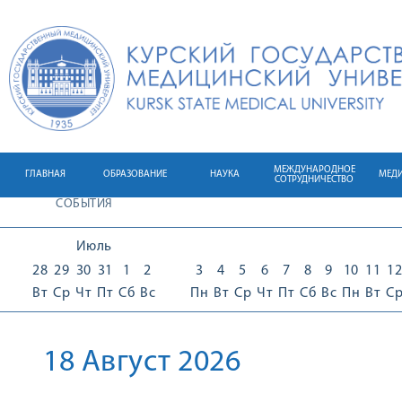
МЕЖДУНАРОДНОЕ
ГЛАВНАЯ
ОБРАЗОВАНИЕ
НАУКА
МЕД
СОТРУДНИЧЕСТВО
СОБЫТИЯ
Июль
28
29
30
31
1
2
3
4
5
6
7
8
9
10
11
12
Вт
Ср
Чт
Пт
Сб
Вс
Пн
Вт
Ср
Чт
Пт
Сб
Вс
Пн
Вт
С
18 Август 2026