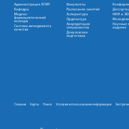
Администрация КГМУ
Факультеты
Конфере
Кафедры
Расписания занятий
Диссерта
Медико-
Аспирантура
НИИ и ЭБ
фармацевтический
Ординатура
Молодежн
колледж
Аккредитация
Научные 
Система менеджмента
специалистов
издания
качества
Довузовская
подготовка
Главная
Карты
Поиск
Условия использования информации
Экстрен