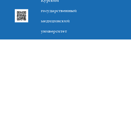
Курский
государственный
медицинский
университет