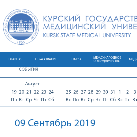
МЕЖДУНАРОДНОЕ
ГЛАВНАЯ
ОБРАЗОВАНИЕ
НАУКА
МЕД
СОТРУДНИЧЕСТВО
СОБЫТИЯ
Август
19
20
21
22
23
24
25
26
27
28
29
30
31
1
2
3
Пн
Вт
Ср
Чт
Пт
Сб
Вс
Пн
Вт
Ср
Чт
Пт
Сб
Вс
Пн
В
09 Сентябрь 2019