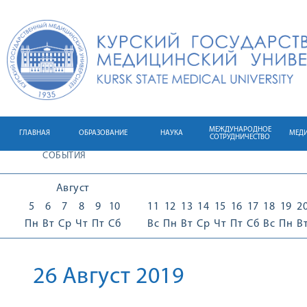
МЕЖДУНАРОДНОЕ
ГЛАВНАЯ
ОБРАЗОВАНИЕ
НАУКА
МЕД
СОТРУДНИЧЕСТВО
СОБЫТИЯ
Август
5
6
7
8
9
10
11
12
13
14
15
16
17
18
19
2
Пн
Вт
Ср
Чт
Пт
Сб
Вс
Пн
Вт
Ср
Чт
Пт
Сб
Вс
Пн
В
26 Август 2019