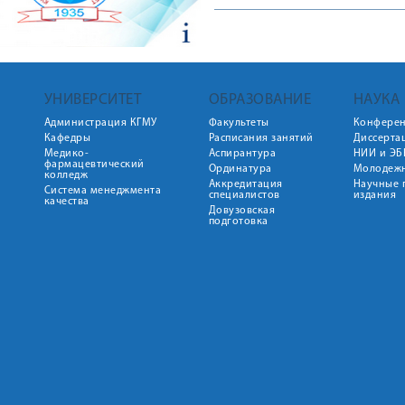
УНИВЕРСИТЕТ
ОБРАЗОВАНИЕ
НАУКА
Администрация КГМУ
Факультеты
Конфере
Кафедры
Расписания занятий
Диссерта
Медико-
Аспирантура
НИИ и ЭБ
фармацевтический
Ординатура
Молодежн
колледж
Аккредитация
Научные 
Система менеджмента
специалистов
издания
качества
Довузовская
подготовка