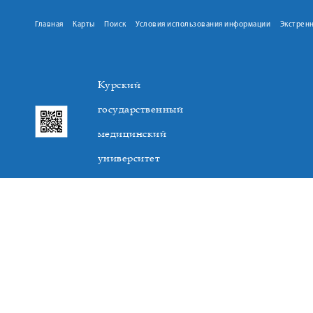
Главная
Карты
Поиск
Условия использования информации
Экстрен
Курский
государственный
медицинский
университет