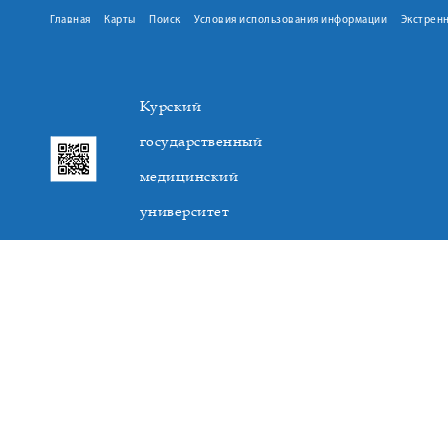
Главная
Карты
Поиск
Условия использования информации
Экстрен
Курский
государственный
медицинский
университет