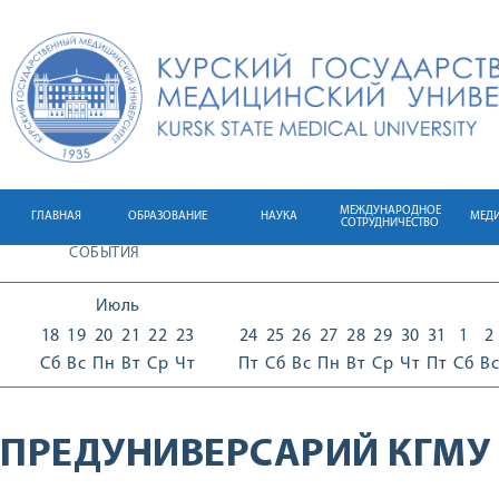
МЕЖДУНАРОДНОЕ
ГЛАВНАЯ
ОБРАЗОВАНИЕ
НАУКА
МЕД
СОТРУДНИЧЕСТВО
СОБЫТИЯ
Июль
18
19
20
21
22
23
24
25
26
27
28
29
30
31
1
2
Сб
Вс
Пн
Вт
Ср
Чт
Пт
Сб
Вс
Пн
Вт
Ср
Чт
Пт
Сб
Вс
ПРЕДУНИВЕРСАРИЙ КГМУ