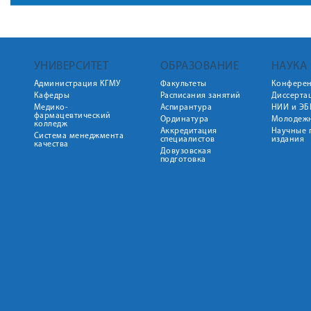
УНИВЕРСИТЕТ
ОБРАЗОВАНИЕ
НАУКА
Администрация КГМУ
Факультеты
Конфере
Кафедры
Расписания занятий
Диссерта
Медико-
Аспирантура
НИИ и ЭБ
фармацевтический
Ординатура
Молодежн
колледж
Аккредитация
Научные 
Система менеджмента
специалистов
издания
качества
Довузовская
подготовка