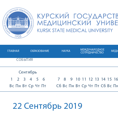
МЕЖДУНАРОДНОЕ
ГЛАВНАЯ
ОБРАЗОВАНИЕ
НАУКА
МЕД
СОТРУДНИЧЕСТВО
СОБЫТИЯ
Сентябрь
1
2
3
4
5
6
7
8
9
10
11
12
13
14
15
1
Вс
Пн
Вт
Ср
Чт
Пт
Сб
Вс
Пн
Вт
Ср
Чт
Пт
Сб
Вс
П
22 Сентябрь 2019