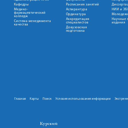
Кафедры
Расписания занятий
Диссерта
Медико-
Аспирантура
НИИ и ЭБ
фармацевтический
Ординатура
Молодежн
колледж
Аккредитация
Научные 
Система менеджмента
специалистов
издания
качества
Довузовская
подготовка
Главная
Карты
Поиск
Условия использования информации
Экстрен
Курский