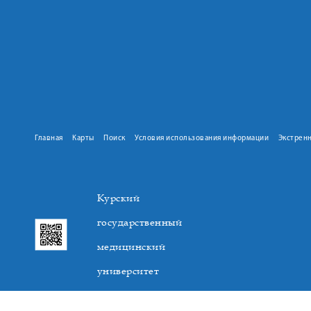
Главная
Карты
Поиск
Условия использования информации
Экстрен
Курский
государственный
медицинский
университет