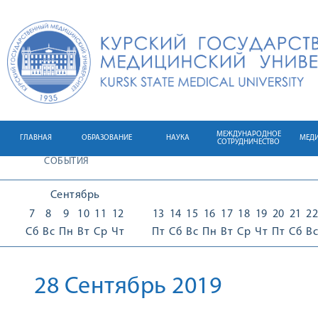
МЕЖДУНАРОДНОЕ
ГЛАВНАЯ
ОБРАЗОВАНИЕ
НАУКА
МЕД
СОТРУДНИЧЕСТВО
СОБЫТИЯ
Сентябрь
7
8
9
10
11
12
13
14
15
16
17
18
19
20
21
22
Сб
Вс
Пн
Вт
Ср
Чт
Пт
Сб
Вс
Пн
Вт
Ср
Чт
Пт
Сб
Вс
28 Сентябрь 2019