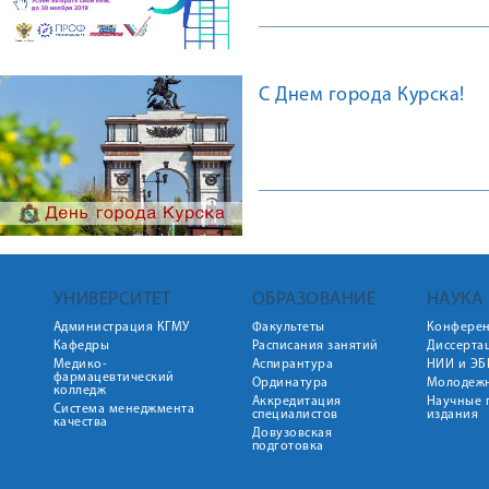
С Днем города Курска!
УНИВЕРСИТЕТ
ОБРАЗОВАНИЕ
НАУКА
Администрация КГМУ
Факультеты
Конфере
Кафедры
Расписания занятий
Диссерта
Медико-
Аспирантура
НИИ и ЭБ
фармацевтический
Ординатура
Молодежн
колледж
Аккредитация
Научные 
Система менеджмента
специалистов
издания
качества
Довузовская
подготовка