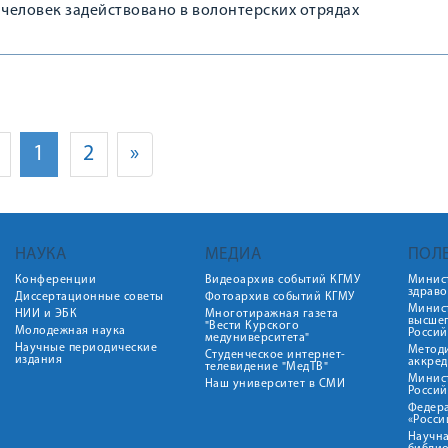
 человек задействовано в волонтерских отрядах
1
2
»
НАУКА
МЕДИА
ПОЛ
Конференции
Видеоархив событий КГМУ
Минис
здрав
Диссертационные советы
Фотоархив событий КГМУ
Минист
НИИ и ЭБК
Многотиражная газета
высше
"Вести Курского
Молодежная наука
Росси
медуниверситета"
Научные периодические
Метод
Студенческое интернет-
издания
аккред
телевидение "МедТВ"
Минис
Наш университет в СМИ
Росси
Федер
«Росси
Научна