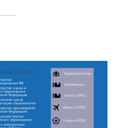
ЕЗНЫЕ ССЫЛКИ
Трудоустройство
терство
оохранения РФ
Библиотека
ерство науки и
го образования
йской Федерации
Library (ENG)
ический центр
итации специалистов
Визит в КГМУ
терство просвещения
йской Федерации
альный портал
йское образование»
Спорт в КГМУ
я электронная