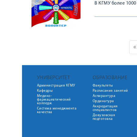
В КГМУ более 1000
«
УНИВЕРСИТЕТ
ОБРАЗОВАНИЕ
Администрация КГМУ
Факультеты
Кафедры
Расписания занятий
Медико-
Аспирантура
фармацевтический
Ординатура
колледж
Аккредитация
Система менеджмента
специалистов
качества
Довузовская
подготовка