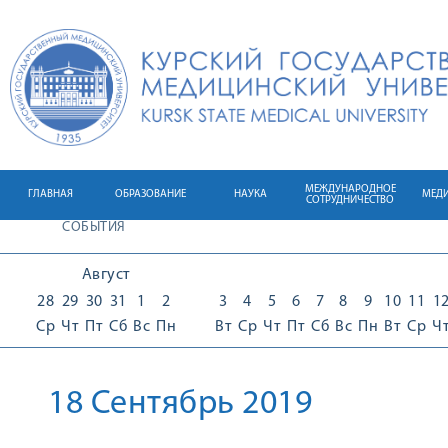
МЕЖДУНАРОДНОЕ
ГЛАВНАЯ
ОБРАЗОВАНИЕ
НАУКА
МЕД
СОТРУДНИЧЕСТВО
СОБЫТИЯ
Август
28
29
30
31
1
2
3
4
5
6
7
8
9
10
11
1
Ср
Чт
Пт
Сб
Вс
Пн
Вт
Ср
Чт
Пт
Сб
Вс
Пн
Вт
Ср
Ч
18 Сентябрь 2019