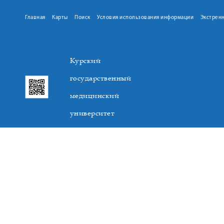
Главная
Карты
Поиск
Условия использования информации
Экстрен
Курский
государственный
медицинский
университет