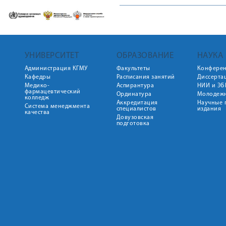
УНИВЕРСИТЕТ
ОБРАЗОВАНИЕ
НАУКА
Администрация КГМУ
Факультеты
Конфере
Кафедры
Расписания занятий
Диссерта
Медико-
Аспирантура
НИИ и ЭБ
фармацевтический
Ординатура
Молодежн
колледж
Аккредитация
Научные 
Система менеджмента
специалистов
издания
качества
Довузовская
подготовка