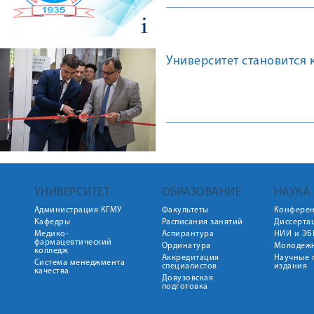
Университет становится 
УНИВЕРСИТЕТ
ОБРАЗОВАНИЕ
НАУКА
Администрация КГМУ
Факультеты
Конфере
Кафедры
Расписания занятий
Диссерта
Медико-
Аспирантура
НИИ и ЭБ
фармацевтический
Ординатура
Молодежн
колледж
Аккредитация
Научные 
Система менеджмента
специалистов
издания
качества
Довузовская
подготовка