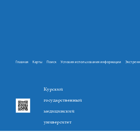
Главная
Карты
Поиск
Условия использования информации
Экстрен
Курский
государственный
медицинский
университет