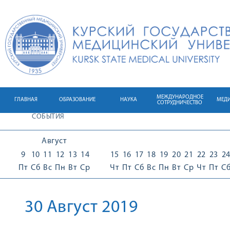
МЕЖДУНАРОДНОЕ
ГЛАВНАЯ
ОБРАЗОВАНИЕ
НАУКА
МЕД
СОТРУДНИЧЕСТВО
СОБЫТИЯ
Август
9
10
11
12
13
14
15
16
17
18
19
20
21
22
23
2
Пт
Сб
Вс
Пн
Вт
Ср
Чт
Пт
Сб
Вс
Пн
Вт
Ср
Чт
Пт
С
30 Август 2019