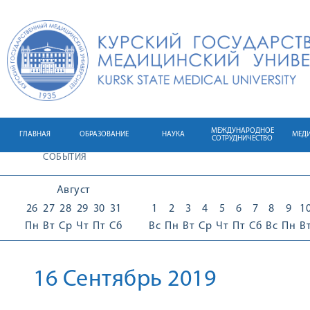
МЕЖДУНАРОДНОЕ
ГЛАВНАЯ
ОБРАЗОВАНИЕ
НАУКА
МЕД
СОТРУДНИЧЕСТВО
СОБЫТИЯ
Август
26
27
28
29
30
31
1
2
3
4
5
6
7
8
9
1
Пн
Вт
Ср
Чт
Пт
Сб
Вс
Пн
Вт
Ср
Чт
Пт
Сб
Вс
Пн
В
16 Сентябрь 2019