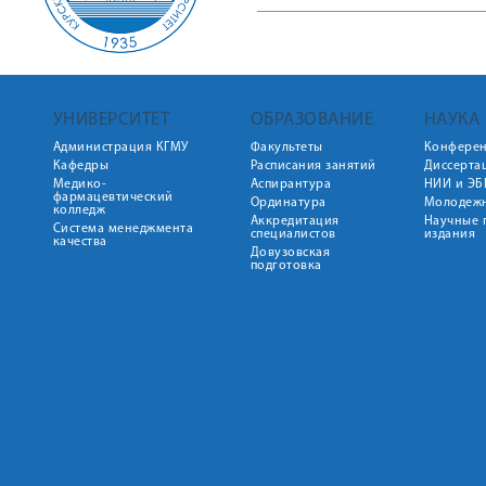
УНИВЕРСИТЕТ
ОБРАЗОВАНИЕ
НАУКА
Администрация КГМУ
Факультеты
Конфере
Кафедры
Расписания занятий
Диссерта
Медико-
Аспирантура
НИИ и ЭБ
фармацевтический
Ординатура
Молодежн
колледж
Аккредитация
Научные 
Система менеджмента
специалистов
издания
качества
Довузовская
подготовка