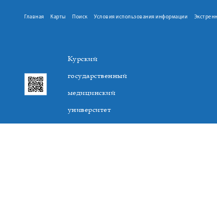
Главная
Карты
Поиск
Условия использования информации
Экстрен
Курский
государственный
медицинский
университет