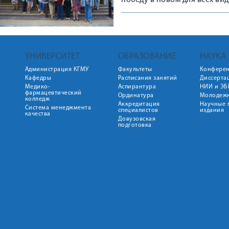
победу в новом для всех в
стали студенты-волонтеры 
УНИВЕРСИТЕТ
ОБРАЗОВАНИЕ
НАУКА
Администрация КГМУ
Факультеты
Конфере
Кафедры
Расписания занятий
Диссерта
Медико-
Аспирантура
НИИ и ЭБ
фармацевтический
Ординатура
Молодежн
колледж
Аккредитация
Научные 
Система менеджмента
специалистов
издания
качества
Довузовская
подготовка