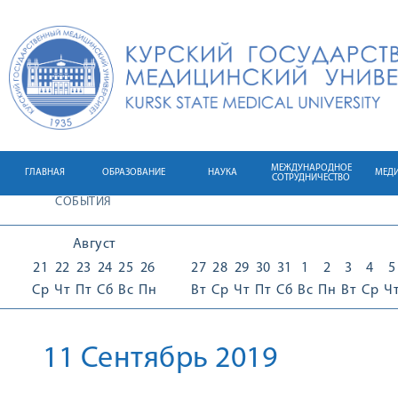
МЕЖДУНАРОДНОЕ
ГЛАВНАЯ
ОБРАЗОВАНИЕ
НАУКА
МЕД
СОТРУДНИЧЕСТВО
СОБЫТИЯ
Август
21
22
23
24
25
26
27
28
29
30
31
1
2
3
4
5
Ср
Чт
Пт
Сб
Вс
Пн
Вт
Ср
Чт
Пт
Сб
Вс
Пн
Вт
Ср
Ч
11 Сентябрь 2019