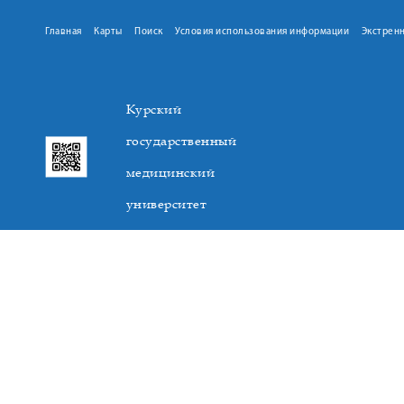
Главная
Карты
Поиск
Условия использования информации
Экстрен
Курский
государственный
медицинский
университет