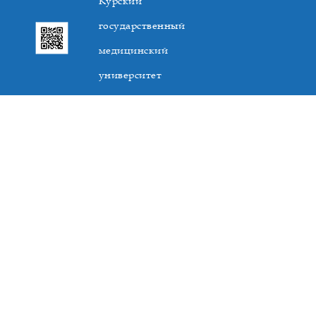
Курский
государственный
медицинский
университет