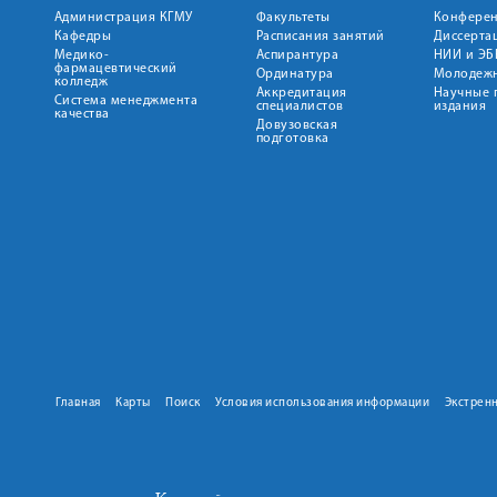
Администрация КГМУ
Факультеты
Конфере
Кафедры
Расписания занятий
Диссерта
Медико-
Аспирантура
НИИ и ЭБ
фармацевтический
Ординатура
Молодежн
колледж
Аккредитация
Научные 
Система менеджмента
специалистов
издания
качества
Довузовская
подготовка
Главная
Карты
Поиск
Условия использования информации
Экстрен