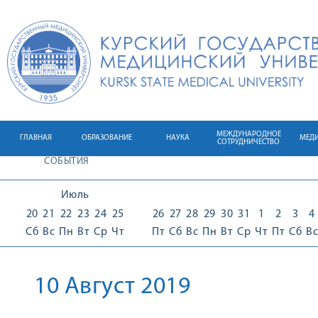
МЕЖДУНАРОДНОЕ
ГЛАВНАЯ
ОБРАЗОВАНИЕ
НАУКА
МЕД
СОТРУДНИЧЕСТВО
СОБЫТИЯ
Июль
20
21
22
23
24
25
26
27
28
29
30
31
1
2
3
4
Сб
Вс
Пн
Вт
Ср
Чт
Пт
Сб
Вс
Пн
Вт
Ср
Чт
Пт
Сб
Вс
10 Август 2019