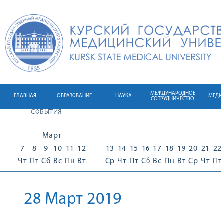
МЕЖДУНАРОДНОЕ
ГЛАВНАЯ
ОБРАЗОВАНИЕ
НАУКА
МЕД
СОТРУДНИЧЕСТВО
СОБЫТИЯ
Март
7
8
9
10
11
12
13
14
15
16
17
18
19
20
21
2
Чт
Пт
Сб
Вс
Пн
Вт
Ср
Чт
Пт
Сб
Вс
Пн
Вт
Ср
Чт
П
28 Март 2019