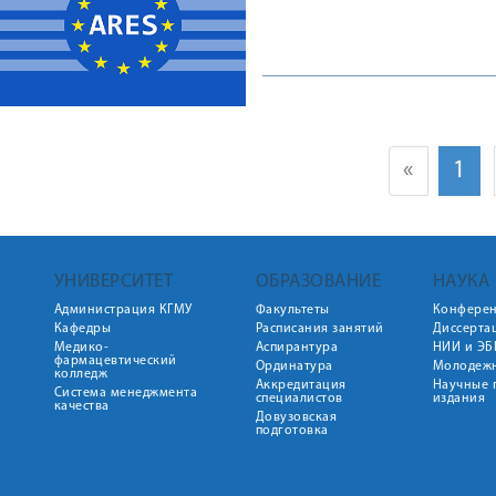
«
1
УНИВЕРСИТЕТ
ОБРАЗОВАНИЕ
НАУКА
Администрация КГМУ
Факультеты
Конфере
Кафедры
Расписания занятий
Диссерта
Медико-
Аспирантура
НИИ и ЭБ
фармацевтический
Ординатура
Молодежн
колледж
Аккредитация
Научные 
Система менеджмента
специалистов
издания
качества
Довузовская
подготовка