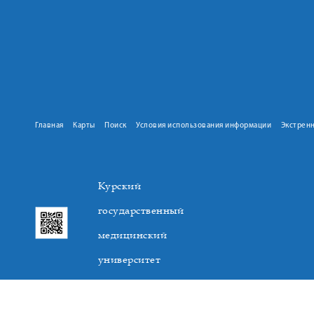
Главная
Карты
Поиск
Условия использования информации
Экстрен
Курский
государственный
медицинский
университет