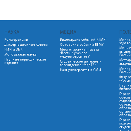
НАУКА
МЕДИА
ПОЛ
Конференции
Видеоархив событий КГМУ
Минис
здрав
Диссертационные советы
Фотоархив событий КГМУ
Минист
НИИ и ЭБК
Многотиражная газета
высше
"Вести Курского
Молодежная наука
Росси
медуниверситета"
Научные периодические
Метод
Студенческое интернет-
издания
аккред
телевидение "МедТВ"
Минис
Наш университет в СМИ
Росси
Федер
«Росси
Научна
библио
Горяча
обеспе
социа
обуча
образ
орган
образ
Горяча
психо
студен