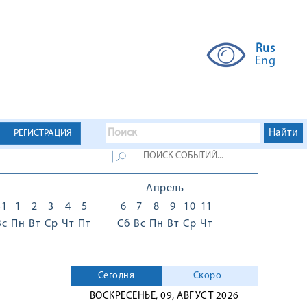
Rus
Eng
РЕГИСТРАЦИЯ
Апрель
31
1
2
3
4
5
6
7
8
9
10
11
Вс
Пн
Вт
Ср
Чт
Пт
Сб
Вс
Пн
Вт
Ср
Чт
Сегодня
Скоро
ВОСКРЕСЕНЬЕ, 09, АВГУСТ 2026