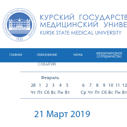
МЕЖДУНАРОДНОЕ
ГЛАВНАЯ
ОБРАЗОВАНИЕ
НАУКА
СОТРУДНИЧЕСТВО
СОБЫТИЯ
Февраль
28
1
2
3
4
5
6
7
8
9
10
11
12
Чт
Пт
Сб
Вс
Пн
Вт
Ср
Чт
Пт
Сб
Вс
Пн
Вт
21 Март 2019