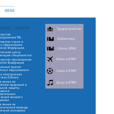
09:00
ЕЗНЫЕ ССЫЛКИ
Трудоустройство
терство
оохранения РФ
Библиотека
ерство науки и
го образования
йской Федерации
Library (ENG)
ический центр
итации специалистов
Визит в КГМУ
терство просвещения
йской Федерации
альный портал
йское образование»
Спорт в КГМУ
я электронная
тека Elibrary
я линия по
Досуг в КГМУ
чению правовой и
льной защиты
ющихся
овательных
изаций высшего
ования
я линия по
логической помощи
ческой молодежи