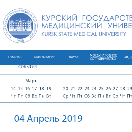
МЕЖДУНАРОДНОЕ
ГЛАВНАЯ
ОБРАЗОВАНИЕ
НАУКА
МЕД
СОТРУДНИЧЕСТВО
СОБЫТИЯ
Март
14
15
16
17
18
19
20
21
22
23
24
25
26
27
28
2
Чт
Пт
Сб
Вс
Пн
Вт
Ср
Чт
Пт
Сб
Вс
Пн
Вт
Ср
Чт
П
04 Апрель 2019