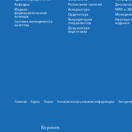
Кафедры
Расписания занятий
Диссерта
Медико-
Аспирантура
НИИ и ЭБ
фармацевтический
Ординатура
Молодежн
колледж
Аккредитация
Научные 
Система менеджмента
специалистов
издания
качества
Довузовская
подготовка
Главная
Карты
Поиск
Условия использования информации
Экстрен
Курский