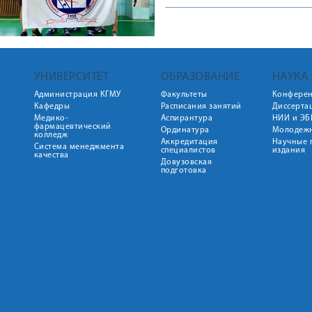
УНИВЕРСИТЕТ
ОБРАЗОВАНИЕ
НАУКА
Администрация КГМУ
Факультеты
Конфере
Кафедры
Расписания занятий
Диссерта
Медико-
Аспирантура
НИИ и ЭБ
фармацевтический
Ординатура
Молодежн
колледж
Аккредитация
Научные 
Система менеджмента
специалистов
издания
качества
Довузовская
подготовка