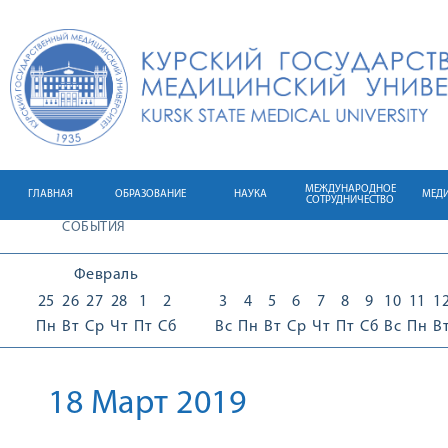
МЕЖДУНАРОДНОЕ
ГЛАВНАЯ
ОБРАЗОВАНИЕ
НАУКА
МЕД
СОТРУДНИЧЕСТВО
СОБЫТИЯ
Февраль
25
26
27
28
1
2
3
4
5
6
7
8
9
10
11
1
Пн
Вт
Ср
Чт
Пт
Сб
Вс
Пн
Вт
Ср
Чт
Пт
Сб
Вс
Пн
В
18 Март 2019