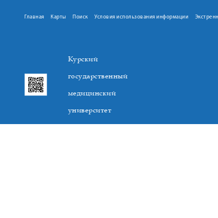
Главная
Карты
Поиск
Условия использования информации
Экстрен
Курский
государственный
медицинский
университет