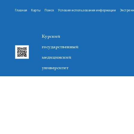
Главная
Карты
Поиск
Условия использования информации
Экстрен
Курский
государственный
медицинский
университет