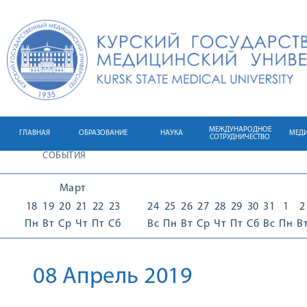
МЕЖДУНАРОДНОЕ
ГЛАВНАЯ
ОБРАЗОВАНИЕ
НАУКА
МЕД
СОТРУДНИЧЕСТВО
СОБЫТИЯ
Март
18
19
20
21
22
23
24
25
26
27
28
29
30
31
1
2
Пн
Вт
Ср
Чт
Пт
Сб
Вс
Пн
Вт
Ср
Чт
Пт
Сб
Вс
Пн
В
08 Апрель 2019