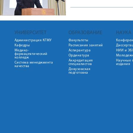
УНИВЕРСИТЕТ
ОБРАЗОВАНИЕ
НАУКА
Администрация КГМУ
Факультеты
Конфере
Кафедры
Расписания занятий
Диссерта
Медико-
Аспирантура
НИИ и ЭБ
фармацевтический
Ординатура
Молодежн
колледж
Аккредитация
Научные 
Система менеджмента
специалистов
издания
качества
Довузовская
подготовка