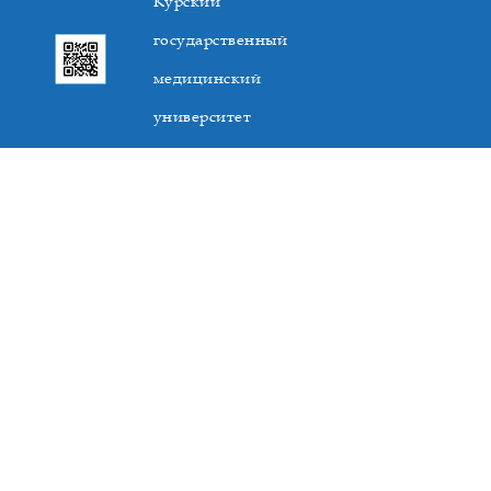
Курский
государственный
медицинский
университет