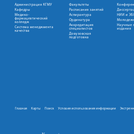
Администрация КГМУ
Факультеты
Конфере
Кафедры
Расписания занятий
Диссерта
Медико-
Аспирантура
НИИ и ЭБ
фармацевтический
Ординатура
Молодежн
колледж
Аккредитация
Научные 
Система менеджмента
специалистов
издания
качества
Довузовская
подготовка
Главная
Карты
Поиск
Условия использования информации
Экстрен