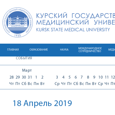
МЕЖДУНАРОДНОЕ
ГЛАВНАЯ
ОБРАЗОВАНИЕ
НАУКА
МЕД
СОТРУДНИЧЕСТВО
СОБЫТИЯ
Март
28
29
30
31
1
2
3
4
5
6
7
8
9
10
11
1
Чт
Пт
Сб
Вс
Пн
Вт
Ср
Чт
Пт
Сб
Вс
Пн
Вт
Ср
Чт
П
18 Апрель 2019