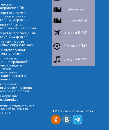
терство
оохранения РФ
Библиотека
ерство науки и
го образования
йской Федерации
Library (ENG)
ический центр
итации специалистов
Визит в КГМУ
терство просвещения
йской Федерации
альный портал
йское образование»
Спорт в КГМУ
я электронная
тека Elibrary
я линия по
Досуг в КГМУ
чению правовой и
льной защиты
ющихся
овательных
изаций высшего
ования
я линия по
логической помощи
ческой молодежи
н обучение
kurskmed.com
твенный медицинский
ов сайта, ссылка
КГМУ в социальных сетях
Laravel