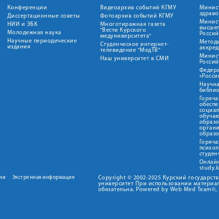
Конференции
Видеоархив событий КГМУ
Минис
здрав
Диссертационные советы
Фотоархив событий КГМУ
Минист
НИИ и ЭБК
Многотиражная газета
высше
"Вести Курского
Молодежная наука
Росси
медуниверситета"
Научные периодические
Метод
Студенческое интернет-
издания
аккред
телевидение "МедТВ"
Минис
Наш университет в СМИ
Росси
Федер
«Росси
Научна
библио
Горяча
обеспе
социа
обуча
образ
орган
образ
Горяча
психо
студен
Онлай
study.
ии
Экстренная информация
Copyright © 2002-2025 Курский государс
университет При использовании материал
обязательна. Powered by Web Med Team©, 