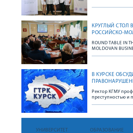
КРУГЛЫЙ СТОЛ 
РОССИЙСКО-МО
ФЕСТИВАЛЯ «ДН
ROUND TABLE IN T
MOLDOVAN BUSINES
IN THE KURSK REG
В КУРСКЕ ОБСУ
ПРАВОНАРУШЕНИЙ
Ректор КГМУ проф.
преступностью и 
системы воспитан
правовой разъясн
Федерации, так и
УНИВЕРСИТЕТ
ОБРАЗОВАНИЕ