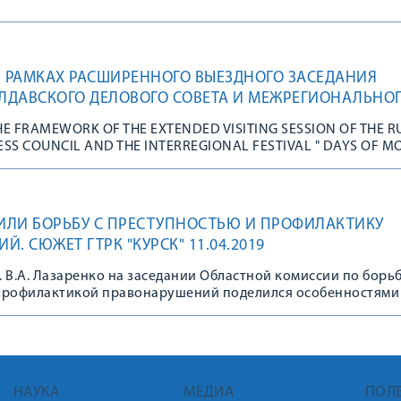
В РАМКАХ РАСШИРЕННОГО ВЫЕЗДНОГО ЗАСЕДАНИЯ
ЛДАВСКОГО ДЕЛОВОГО СОВЕТА И МЕЖРЕГИОНАЛЬНО
И МОЛДОВЫ В КУРСКОЙ ОБЛАСТИ»
HE FRAMEWORK OF THE EXTENDED VISITING SESSION OF THE R
S COUNCIL AND THE INTERREGIONAL FESTIVAL " DAYS OF 
ION»
ДИЛИ БОРЬБУ С ПРЕСТУПНОСТЬЮ И ПРОФИЛАКТИКУ
. СЮЖЕТ ГТРК "КУРСК" 11.04.2019
 В.А. Лазаренко на заседании Областной комиссии по борьб
профилактикой правонарушений поделился особенностями
ия молодежи Университета, заключающейся в организации
ительной работы как со студентами-гражданами Российско
 обучающимися международного факультета.
НАУКА
МЕДИА
ПОЛ