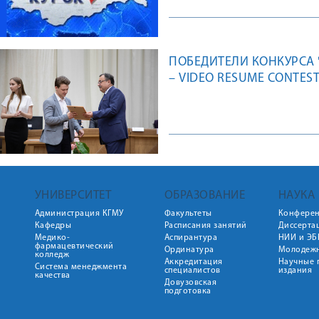
ПОБЕДИТЕЛИ КОНКУРСА 
– VIDEO RESUME CONTEST 
УНИВЕРСИТЕТ
ОБРАЗОВАНИЕ
НАУКА
Администрация КГМУ
Факультеты
Конфере
Кафедры
Расписания занятий
Диссерта
Медико-
Аспирантура
НИИ и ЭБ
фармацевтический
Ординатура
Молодежн
колледж
Аккредитация
Научные 
Система менеджмента
специалистов
издания
качества
Довузовская
подготовка