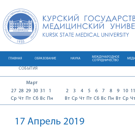
МЕЖДУНАРОДНОЕ
ГЛАВНАЯ
ОБРАЗОВАНИЕ
НАУКА
МЕД
СОТРУДНИЧЕСТВО
СОБЫТИЯ
Март
27
28
29
30
31
1
2
3
4
5
6
7
8
9
10
1
Ср
Чт
Пт
Сб
Вс
Пн
Вт
Ср
Чт
Пт
Сб
Вс
Пн
Вт
Ср
Ч
17 Апрель 2019