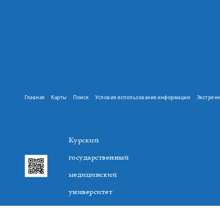
Главная
Карты
Поиск
Условия использования информации
Экстрен
Курский
государственный
медицинский
университет