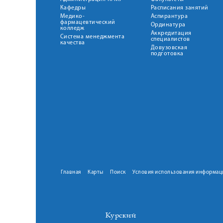
Кафедры
Расписания занятий
Медико-
Аспирантура
фармацевтический
Ординатура
колледж
Аккредитация
Система менеджмента
специалистов
качества
Довузовская
подготовка
Главная
Карты
Поиск
Условия использования информац
Курский