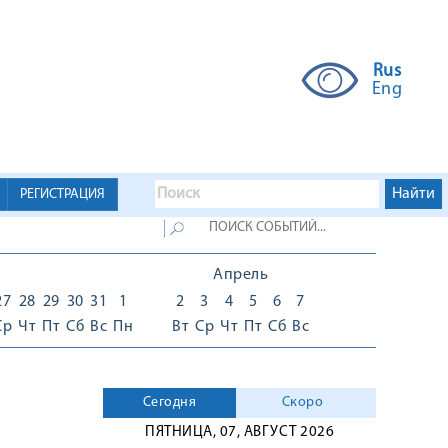
Rus
Eng
РЕГИСТРАЦИЯ
Апрель
27
28
29
30
31
1
2
3
4
5
6
7
Ср
Чт
Пт
Сб
Вс
Пн
Вт
Ср
Чт
Пт
Сб
Вс
Сегодня
Скоро
ПЯТНИЦА, 07, АВГУСТ 2026