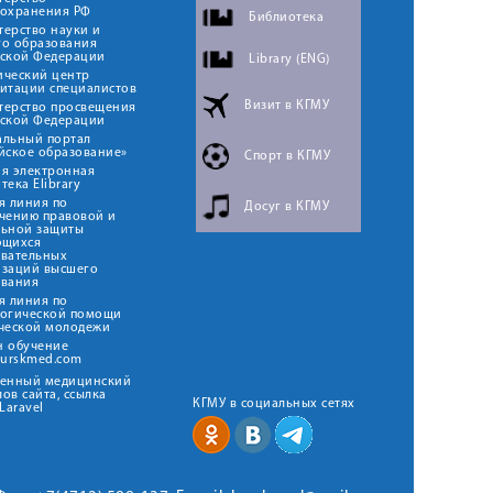
оохранения РФ
Библиотека
ерство науки и
го образования
йской Федерации
Library (ENG)
ический центр
итации специалистов
Визит в КГМУ
терство просвещения
йской Федерации
альный портал
йское образование»
Спорт в КГМУ
я электронная
тека Elibrary
я линия по
Досуг в КГМУ
чению правовой и
льной защиты
ющихся
овательных
изаций высшего
ования
я линия по
логической помощи
ческой молодежи
н обучение
kurskmed.com
твенный медицинский
ов сайта, ссылка
КГМУ в социальных сетях
Laravel