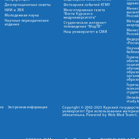
здрав
Диссертационные советы
Фотоархив событий КГМУ
Минист
НИИ и ЭБК
Многотиражная газета
высше
"Вести Курского
Молодежная наука
Росси
медуниверситета"
Научные периодические
Метод
Студенческое интернет-
издания
аккред
телевидение "МедТВ"
Минис
Наш университет в СМИ
Росси
Федер
«Росси
Научна
библио
Горяча
обеспе
социа
обуча
образ
орган
образ
Горяча
психо
студен
Онлай
study.
ии
Экстренная информация
Copyright © 2002-2025 Курский государс
университет При использовании материал
обязательна. Powered by Web Med Team©, 