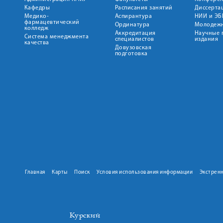
Кафедры
Расписания занятий
Диссерта
Медико-
Аспирантура
НИИ и ЭБ
фармацевтический
Ординатура
Молодежн
колледж
Аккредитация
Научные 
Система менеджмента
специалистов
издания
качества
Довузовская
подготовка
Главная
Карты
Поиск
Условия использования информации
Экстрен
Курский