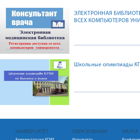
ЭЛЕКТРОННАЯ БИБЛИОТЕ
ВСЕХ КОМПЬЮТЕРОВ УН
Школьные олимпиады КГМ
УНИВЕРСИТЕТ
ОБРАЗОВАНИЕ
НАУКА
Администрация КГМУ
Факультеты
Конфере