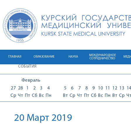
МЕЖДУНАРОДНОЕ
ГЛАВНАЯ
ОБРАЗОВАНИЕ
НАУКА
МЕД
СОТРУДНИЧЕСТВО
СОБЫТИЯ
Февраль
27
28
1
2
3
4
5
6
7
8
9
10
11
12
13
1
Ср
Чт
Пт
Сб
Вс
Пн
Вт
Ср
Чт
Пт
Сб
Вс
Пн
Вт
Ср
Ч
20 Март 2019