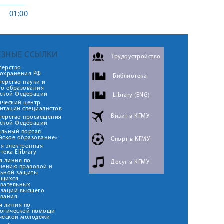
01:00
ЕЗНЫЕ ССЫЛКИ
Трудоустройство
терство
оохранения РФ
Библиотека
ерство науки и
го образования
йской Федерации
Library (ENG)
ический центр
итации специалистов
Визит в КГМУ
терство просвещения
йской Федерации
альный портал
йское образование»
Спорт в КГМУ
я электронная
тека Elibrary
я линия по
Досуг в КГМУ
чению правовой и
льной защиты
ющихся
овательных
изаций высшего
ования
я линия по
логической помощи
ческой молодежи