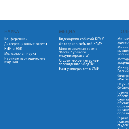
НАУКА
МЕДИА
ПОЛ
Конференции
Видеоархив событий КГМУ
Минис
здрав
Диссертационные советы
Фотоархив событий КГМУ
Минист
НИИ и ЭБК
Многотиражная газета
высше
"Вести Курского
Молодежная наука
Росси
медуниверситета"
Научные периодические
Метод
Студенческое интернет-
издания
аккред
телевидение "МедТВ"
Минис
Наш университет в СМИ
Росси
Федер
«Росси
Научна
библио
Горяча
обеспе
социа
обуча
образ
орган
образ
Горяча
психо
студен