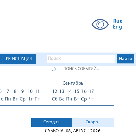
Rus
Eng
РЕГИСТРАЦИЯ
Сентябрь
6
7
8
9
10
11
12
13
14
15
16
17
Вс
Пн
Вт
Ср
Чт
Пт
Сб
Вс
Пн
Вт
Ср
Чт
Сегодня
Скоро
СУББОТА, 08, АВГУСТ 2026