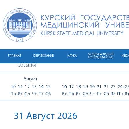
МЕЖДУНАРОДНОЕ
ГЛАВНАЯ
ОБРАЗОВАНИЕ
НАУКА
МЕД
СОТРУДНИЧЕСТВО
СОБЫТИЯ
Август
10
11
12
13
14
15
16
17
18
19
20
21
22
23
24
2
Пн
Вт
Ср
Чт
Пт
Сб
Вс
Пн
Вт
Ср
Чт
Пт
Сб
Вс
Пн
В
31 Август 2026