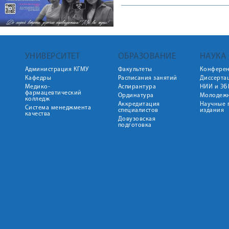
УНИВЕРСИТЕТ
ОБРАЗОВАНИЕ
НАУКА
Администрация КГМУ
Факультеты
Конфере
Кафедры
Расписания занятий
Диссерта
Медико-
Аспирантура
НИИ и ЭБ
фармацевтический
Ординатура
Молодежн
колледж
Аккредитация
Научные 
Система менеджмента
специалистов
издания
качества
Довузовская
подготовка