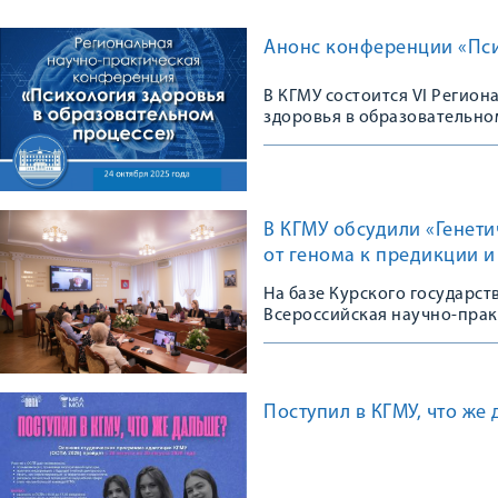
Анонс конференции «Пси
В КГМУ состоится VI Регио
здоровья в образовательно
В КГМУ обсудили «Генет
от генома к предикции 
На базе Курского государс
Всероссийская научно-пра
Поступил в КГМУ, что же