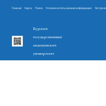
Главная
Карты
Поиск
Условия использования информации
Экстрен
Курский
государственный
медицинский
университет