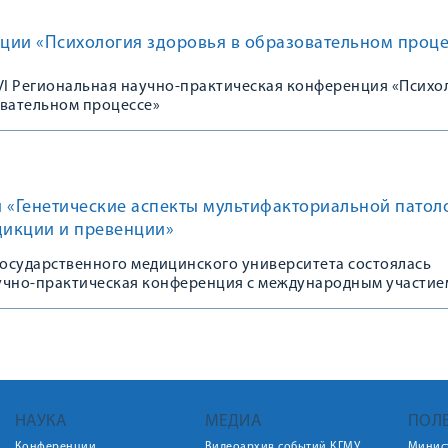
ции «Психология здоровья в образовательном проце
 VI Региональная научно-практическая конференция «Психо
овательном процессе»
 «Генетические аспекты мультифакториальной патол
дикции и превенции»
государственного медицинского университета состоялась
учно-практическая конференция с международным участие
НАУКА
МЕДИА
ПОЛ
Конференции
Видеоархив событий КГМУ
Минис