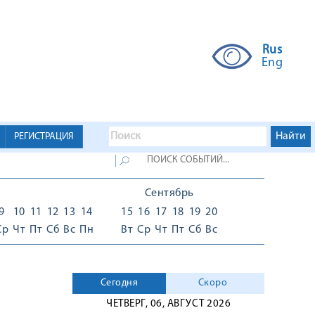
Rus
Eng
РЕГИСТРАЦИЯ
Сентябрь
9
10
11
12
13
14
15
16
17
18
19
20
Ср
Чт
Пт
Сб
Вс
Пн
Вт
Ср
Чт
Пт
Сб
Вс
Сегодня
Скоро
ЧЕТВЕРГ, 06, АВГУСТ 2026