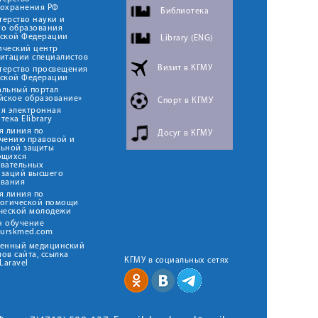
оохранения РФ
Библиотека
ерство науки и
го образования
йской Федерации
Library (ENG)
ический центр
итации специалистов
Визит в КГМУ
терство просвещения
йской Федерации
альный портал
йское образование»
Спорт в КГМУ
я электронная
тека Elibrary
я линия по
Досуг в КГМУ
чению правовой и
льной защиты
ющихся
овательных
изаций высшего
ования
я линия по
логической помощи
ческой молодежи
н обучение
kurskmed.com
твенный медицинский
ов сайта, ссылка
КГМУ в социальных сетях
Laravel