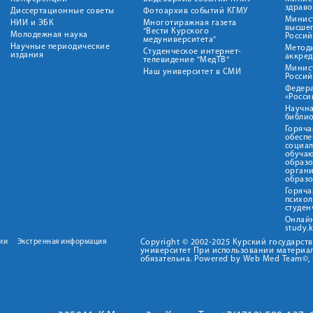
здрав
Диссертационные советы
Фотоархив событий КГМУ
Минист
НИИ и ЭБК
Многотиражная газета
высше
"Вести Курского
Молодежная наука
Росси
медуниверситета"
Научные периодические
Метод
Студенческое интернет-
издания
аккред
телевидение "МедТВ"
Минис
Наш университет в СМИ
Росси
Федер
«Росси
Научна
библио
Горяча
обеспе
социа
обуча
образ
орган
образ
Горяча
психо
студен
Онлай
study.
ии
Экстренная информация
Copyright © 2002-2025 Курский государс
университет При использовании материал
обязательна. Powered by Web Med Team©, 