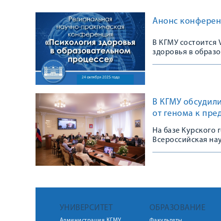
Анонс конферен
В КГМУ состоится
здоровья в образ
В КГМУ обсудили
от генома к пре
На базе Курского 
Всероссийская на
УНИВЕРСИТЕТ
ОБРАЗОВАНИЕ
Администрация КГМУ
Факультеты