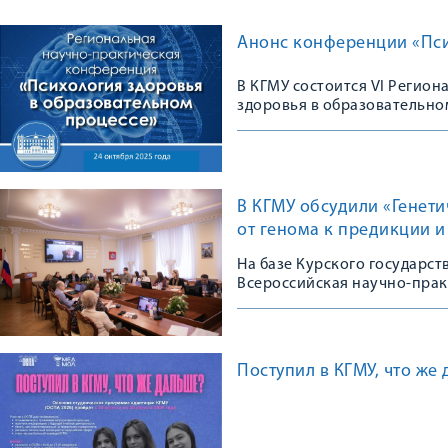
Анонс конференции «Пси
В КГМУ состоится VI Регио
здоровья в образовательно
В КГМУ обсудили «Генет
от генома к предикции 
На базе Курского государс
Всероссийская научно-пра
Поступил в КГМУ, что же