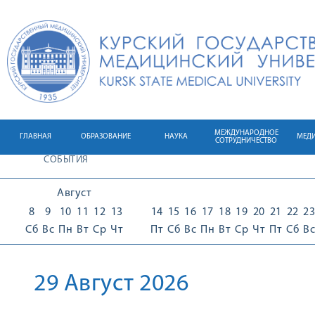
МЕЖДУНАРОДНОЕ
ГЛАВНАЯ
ОБРАЗОВАНИЕ
НАУКА
МЕД
СОТРУДНИЧЕСТВО
СОБЫТИЯ
Август
8
9
10
11
12
13
14
15
16
17
18
19
20
21
22
23
Сб
Вс
Пн
Вт
Ср
Чт
Пт
Сб
Вс
Пн
Вт
Ср
Чт
Пт
Сб
Вс
29 Август 2026