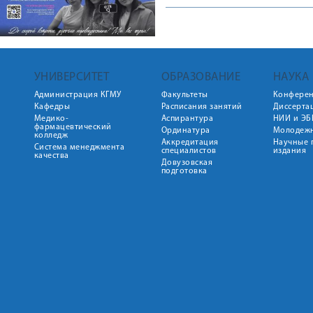
УНИВЕРСИТЕТ
ОБРАЗОВАНИЕ
НАУКА
Администрация КГМУ
Факультеты
Конфере
Кафедры
Расписания занятий
Диссерта
Медико-
Аспирантура
НИИ и ЭБ
фармацевтический
Ординатура
Молодежн
колледж
Аккредитация
Научные 
Система менеджмента
специалистов
издания
качества
Довузовская
подготовка