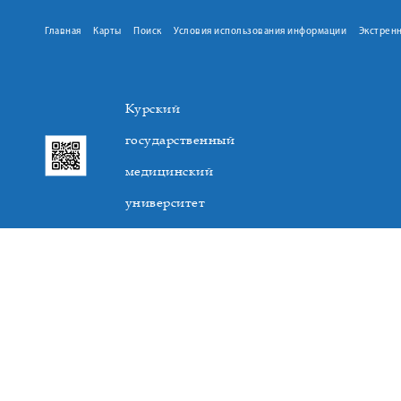
Главная
Карты
Поиск
Условия использования информации
Экстрен
Курский
государственный
медицинский
университет